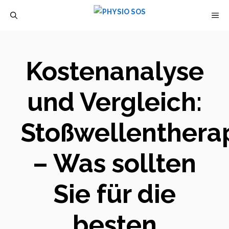
Zum
M
Inhalt
springen
Kostenanalyse
und Vergleich:
Stoßwellenthera
– Was sollten
Sie für die
besten