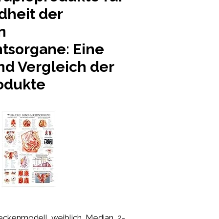
dheit der
n
tsorgane: Eine
nd Vergleich der
odukte
eckenmodell, weiblich, Median, 2-