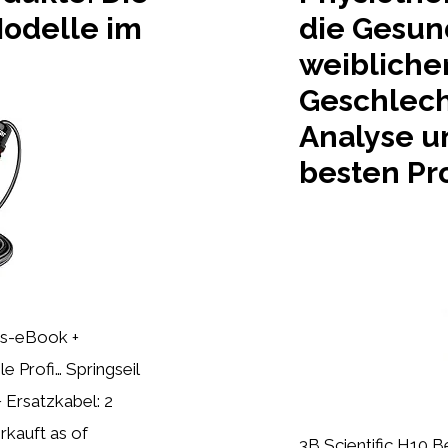
odelle im
die Gesun
weibliche
Geschlech
Analyse u
besten Pr
gs-eBook +
le Profi… Springseil
 Ersatzkabel: 2
rkauft as of
3B Scientific H10 B