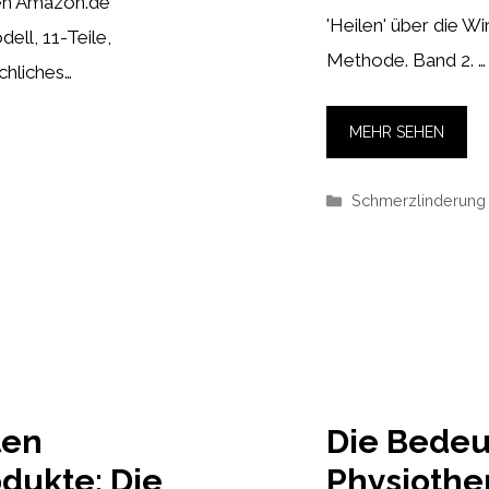
en Amazon.de
'Heilen' über die W
ell, 11-Teile,
Methode. Band 2. …
hliches…
MEHR SEHEN
Kategorien
Schmerzlinderung
ten
Die Bedeu
dukte: Die
Physiothe