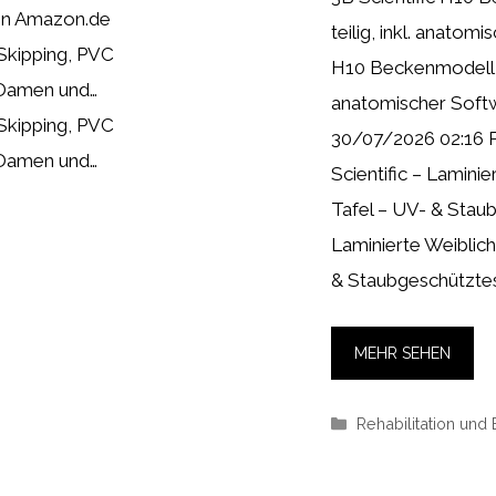
en Amazon.de
teilig, inkl. anatom
 Skipping, PVC
H10 Beckenmodell, we
 Damen und…
anatomischer Softw
 Skipping, PVC
30/07/2026 02:16 
 Damen und…
Scientific – Lamini
Tafel – UV- & Staub
Laminierte Weiblic
& Staubgeschütztes
MEHR SEHEN
Kategorien
Rehabilitation und