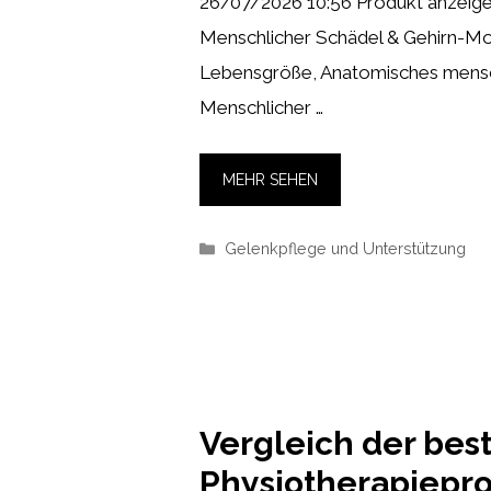
26/07/2026 10:56 Produkt anzeig
Menschlicher Schädel & Gehirn-Mod
Lebensgröße, Anatomisches mensc
Menschlicher …
MEHR SEHEN
Kategorien
Gelenkpflege und Unterstützung
Vergleich der bes
Physiotherapiepro