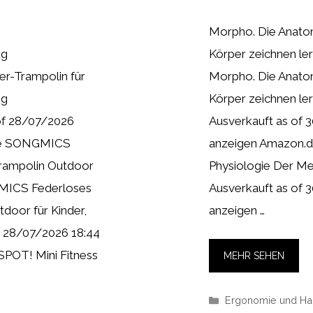
Morpho. Die Anatom
kg
Körper zeichnen le
r-Trampolin für
Morpho. Die Anatom
kg
Körper zeichnen le
 of 28/07/2026
Ausverkauft as of 
.de SONGMICS
anzeigen Amazon.d
Trampolin Outdoor
Physiologie Der Me
NGMICS Federloses
Ausverkauft as of 
door für Kinder,
anzeigen …
of 28/07/2026 18:44
POT! Mini Fitness
MEHR SEHEN
Kategorien
Ergonomie und Hal