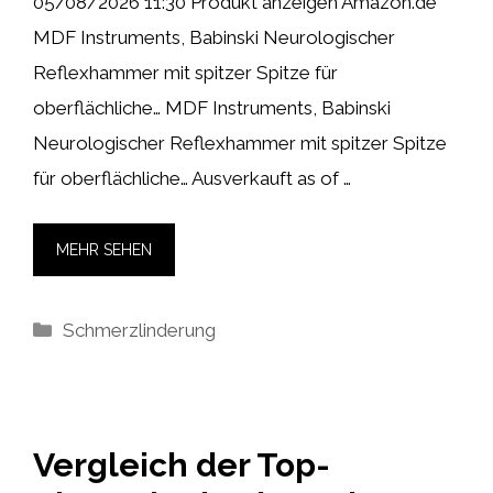
05/08/2026 11:30 Produkt anzeigen Amazon.de
MDF Instruments, Babinski Neurologischer
Reflexhammer mit spitzer Spitze für
oberflächliche… MDF Instruments, Babinski
Neurologischer Reflexhammer mit spitzer Spitze
für oberflächliche… Ausverkauft as of …
MEHR SEHEN
Kategorien
Schmerzlinderung
Vergleich der Top-