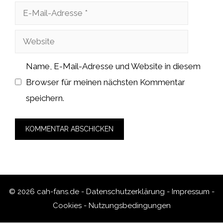
E-
Mail-
Website
Adresse
Name, E-Mail-Adresse und Website in diesem
Browser für meinen nächsten Kommentar
speichern.
© 2026 cah-fans.de -
Datenschutzerklärung
-
Impressum
-
Cookies
-
Nutzungsbedingungen