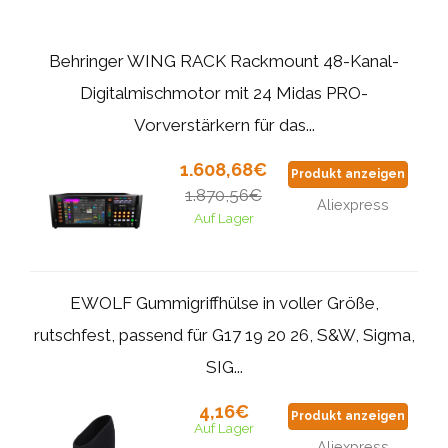
Behringer WING RACK Rackmount 48-Kanal-
Digitalmischmotor mit 24 Midas PRO-
Vorverstärkern für das...
1.608,68€
Produkt anzeigen
1.870,56€
Aliexpress
Auf Lager
EWOLF Gummigriffhülse in voller Größe,
rutschfest, passend für G17 19 20 26, S&W, Sigma,
SIG...
4,16€
Produkt anzeigen
Auf Lager
Aliexpress