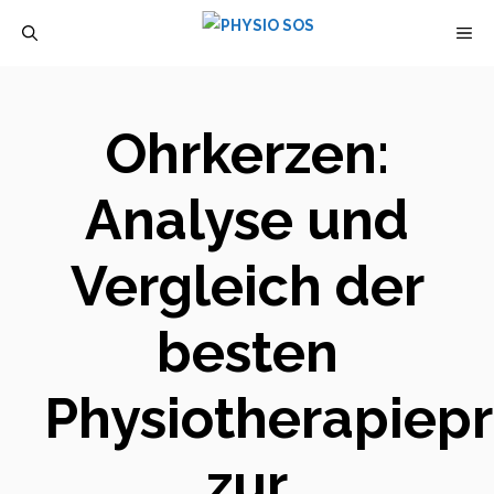
Zum
M
Inhalt
springen
Ohrkerzen:
Analyse und
Vergleich der
besten
Physiotherapiep
zur