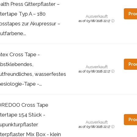
alth Press Gitterpflaster –
ttertape Typ A – 180
Pro
Ausverkauft
as of 03/08/2026 22:17
osstapes zur Akupressur –
utfarbene...
ntex Cross Tape -
lbstklebendes,
Pro
Ausverkauft
as of 03/08/2026 22:17
utfreundliches, wasserfestes
nesiologie-Tape -...
REDOO Cross Tape
ttertape 154 Stück -
Pro
Ausverkauft
upunkturpflaster
as of 03/08/2026 22:17
tterpflaster Mix Box - klein