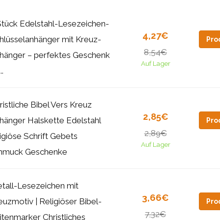
Stück Edelstahl-Lesezeichen-
4,27€
hlüsselanhänger mit Kreuz-
Pro
8,54€
hänger – perfektes Geschenk
Auf Lager
..
ristliche Bibel Vers Kreuz
2,85€
hänger Halskette Edelstahl
Pro
2,89€
ligiöse Schrift Gebets
Auf Lager
hmuck Geschenke
tall-Lesezeichen mit
3,66€
euzmotiv | Religiöser Bibel-
Pro
7,32€
itenmarker Christliches