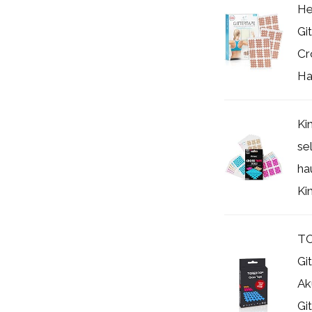
He
Gi
Cr
Ha
Ki
se
ha
Ki
TO
Gi
Ak
Gi