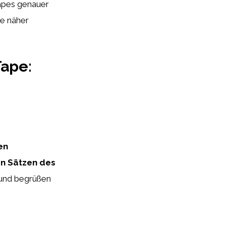
apes genauer
ie näher
Tape:
en
en Sätzen des
n und begrüßen