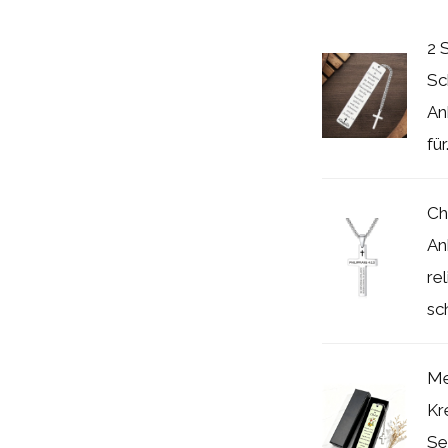
2 
Sc
An
für.
Ch
An
re
sc
Me
Kr
Se