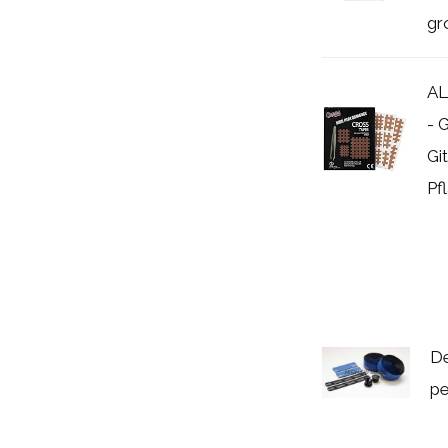
gro
AL
- 
Gi
Pfl
De
pe