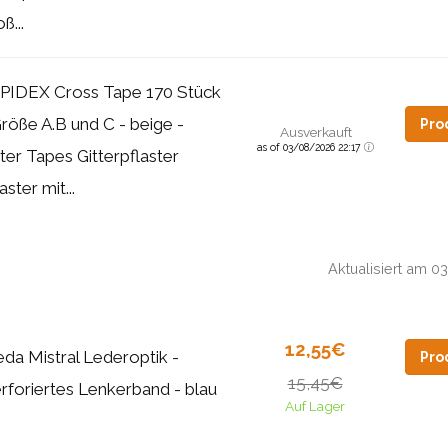
ß...
PIDEX Cross Tape 170 Stück
Größe A.B und C - beige -
Pro
Ausverkauft
as of 03/08/2026 22:17
tter Tapes Gitterpflaster
aster mit...
Aktualisiert am 
12,55€
da Mistral Lederoptik -
Pro
15,45€
rforiertes Lenkerband - blau
Auf Lager