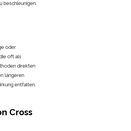
u beschleunigen.
ge oder
ie oft als
thoden direkten
en längeren
rkung entfalten.
n Cross