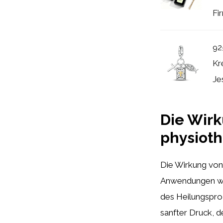
Fi
92
Kr
Je
Die Wirk
physiot
Die Wirkung von
Anwendungen wie
des Heilungspro
sanfter Druck, d