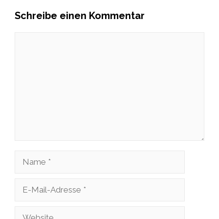
Schreibe einen Kommentar
Kommentar
Name
E-
Mail-
Website
Adresse