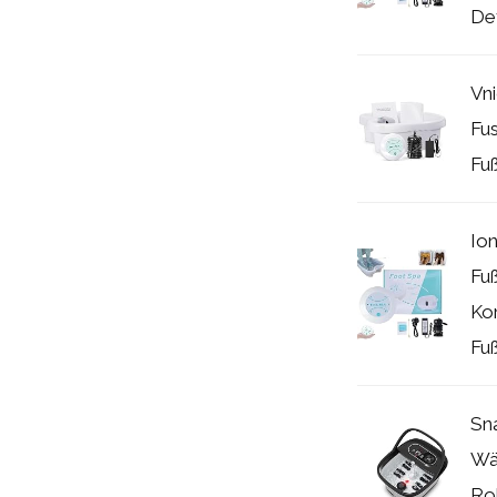
De
Vn
Fu
Fuß
Ion
Fu
Ko
Fuß
Sna
Wä
Ro