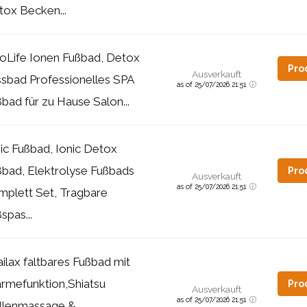
tox Becken...
ioLife Ionen Fußbad, Detox
Pro
Ausverkauft
ssbad Professionelles SPA
as of 25/07/2026 21:51
bad für zu Hause Salon...
ic Fußbad, Ionic Detox
ßbad, Elektrolyse Fußbads
Pro
Ausverkauft
as of 25/07/2026 21:51
mplett Set, Tragbare
spas...
ilax faltbares Fußbad mit
rmefunktion,Shiatsu
Pro
Ausverkauft
as of 25/07/2026 21:51
llenmassage &