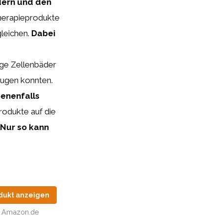
dern und den
therapieprodukte
gleichen.
Dabei
ige Zellenbäder
eugen konnten.
benenfalls
rodukte auf die
Nur so kann
dukt anzeigen
Amazon.de