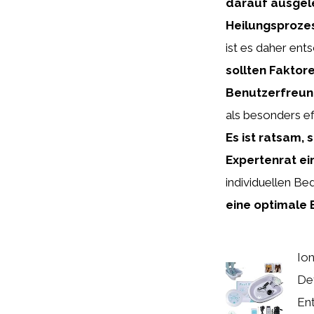
darauf ausgel
Heilungsproze
ist es daher ent
sollten Fakto
Benutzerfreund
als besonders e
Es ist ratsam,
Expertenrat ei
individuellen Be
eine optimale
Io
De
Ent