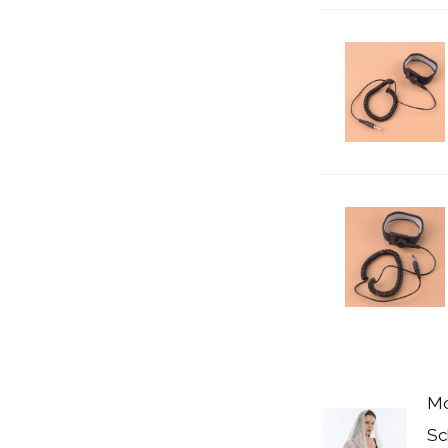
Mo
Sc