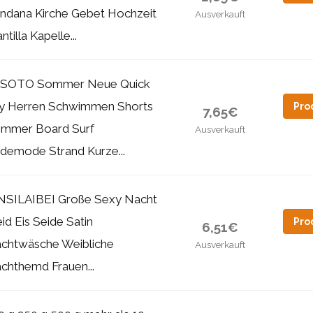
ndana Kirche Gebet Hochzeit
Ausverkauft
tilla Kapelle...
SOTO Sommer Neue Quick
y Herren Schwimmen Shorts
Pro
7,65€
mmer Board Surf
Ausverkauft
demode Strand Kurze...
NSILAIBEI Große Sexy Nacht
eid Eis Seide Satin
Pro
6,51€
chtwäsche Weibliche
Ausverkauft
chthemd Frauen...