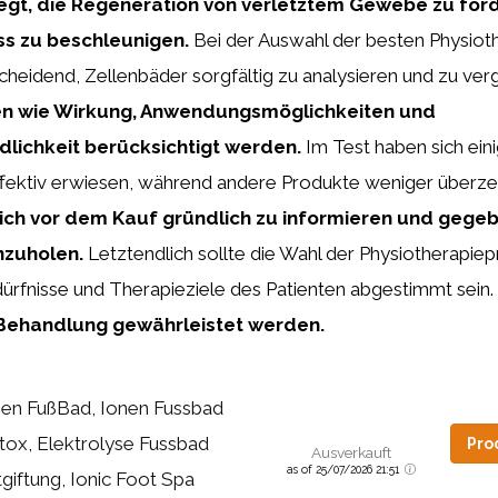
egt, die Regeneration von verletztem Gewebe zu för
ss zu beschleunigen.
Bei der Auswahl der besten Physio
scheidend, Zellenbäder sorgfältig zu analysieren und zu ver
ren wie Wirkung, Anwendungsmöglichkeiten und
lichkeit berücksichtigt werden.
Im Test haben sich ein
ffektiv erwiesen, während andere Produkte weniger überz
 sich vor dem Kauf gründlich zu informieren und gege
nzuholen.
Letztendlich sollte die Wahl der Physiotherapiep
dürfnisse und Therapieziele des Patienten abgestimmt sein.
 Behandlung gewährleistet werden.
nen FußBad, Ionen Fussbad
tox, Elektrolyse Fussbad
Pro
Ausverkauft
as of 25/07/2026 21:51
giftung, Ionic Foot Spa