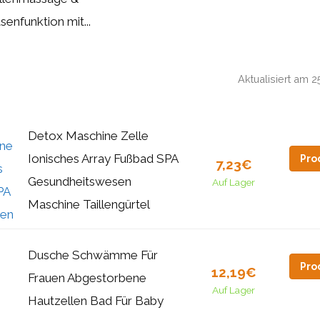
senfunktion mit...
Aktualisiert am 
Detox Maschine Zelle
Ionisches Array Fußbad SPA
Pro
7,23€
Gesundheitswesen
Auf Lager
Maschine Taillengürtel
Dusche Schwämme Für
Pro
12,19€
Frauen Abgestorbene
Auf Lager
Hautzellen Bad Für Baby