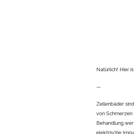
Natürlich! Hier i
—
Zellenbäder sind
von Schmerzen u
Behandlung werd
elektrische Imp