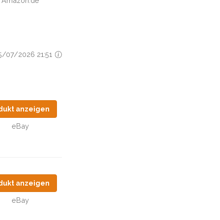
Amazon.de
25/07/2026 21:51
dukt anzeigen
eBay
dukt anzeigen
eBay