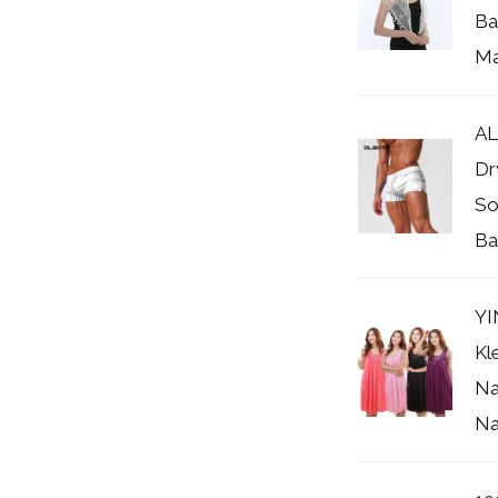
Ba
Man
AL
Dr
So
Ba
YI
Kl
Na
Na