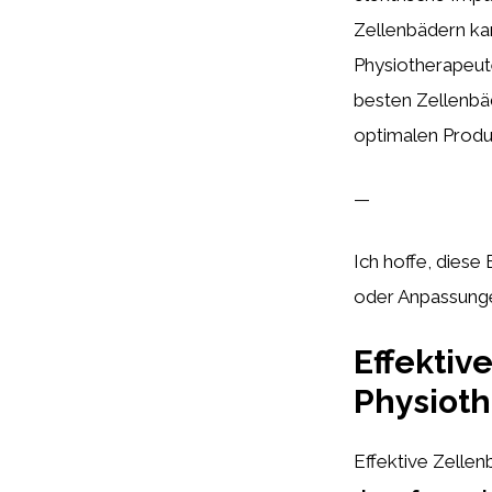
Zellenbädern kan
Physiotherapeute
besten Zellenbäd
optimalen Produk
—
Ich hoffe, diese
oder Anpassungen
Effektiv
Physioth
Effektive Zellen