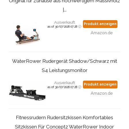
Original für Zuhause aus hochwertigem Massivholz
|...
Ausverkauft
Produkt anzeigen
as of 30/07/2026 07:28
Amazon.de
WaterRower Rudergerät Shadow/Schwarz mit
S4 Leistungsmonitor
Ausverkauft
Produkt anzeigen
as of 30/07/2026 07:28
Amazon.de
Fitnessrudern Rudersitzkissen Komfortables
Sitzkissen Für Concept2 WaterRower Indoor