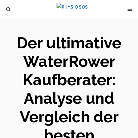
Zum
M
Inhalt
springen
Der ultimative
WaterRower
Kaufberater:
Analyse und
Vergleich der
besten