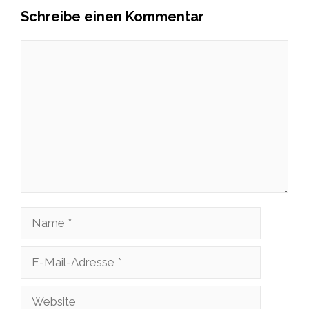
Schreibe einen Kommentar
Kommentar
Name
E-
Mail-
Website
Adresse