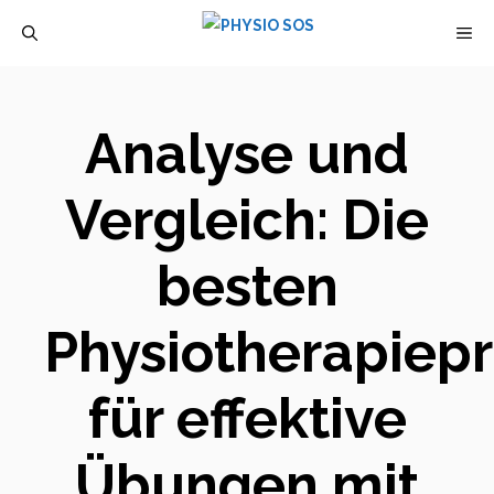
Zum
M
Inhalt
springen
Analyse und
Vergleich: Die
besten
Physiotherapiep
für effektive
Übungen mit