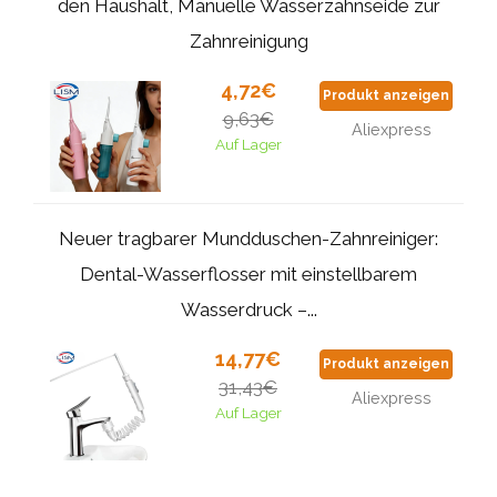
den Haushalt, Manuelle Wasserzahnseide zur
Zahnreinigung
4,72€
Produkt anzeigen
9,63€
Aliexpress
Auf Lager
Neuer tragbarer Mundduschen-Zahnreiniger:
Dental-Wasserflosser mit einstellbarem
Wasserdruck –...
14,77€
Produkt anzeigen
31,43€
Aliexpress
Auf Lager