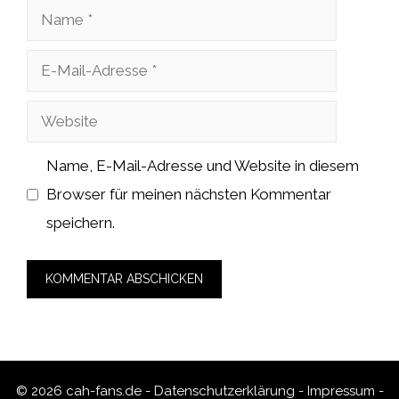
Name
E-
Mail-
Website
Adresse
Name, E-Mail-Adresse und Website in diesem
Browser für meinen nächsten Kommentar
speichern.
© 2026 cah-fans.de -
Datenschutzerklärung
-
Impressum
-