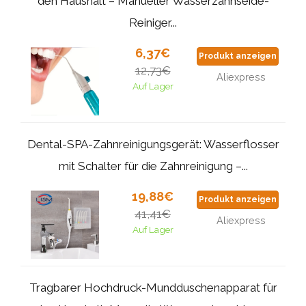
den Haushalt – Manueller Wasserzahnseide-
Reiniger...
6,37€
Produkt anzeigen
12,73€
Aliexpress
Auf Lager
Dental-SPA-Zahnreinigungsgerät: Wasserflosser
mit Schalter für die Zahnreinigung –...
19,88€
Produkt anzeigen
41,41€
Aliexpress
Auf Lager
Tragbarer Hochdruck-Mundduschenapparat für