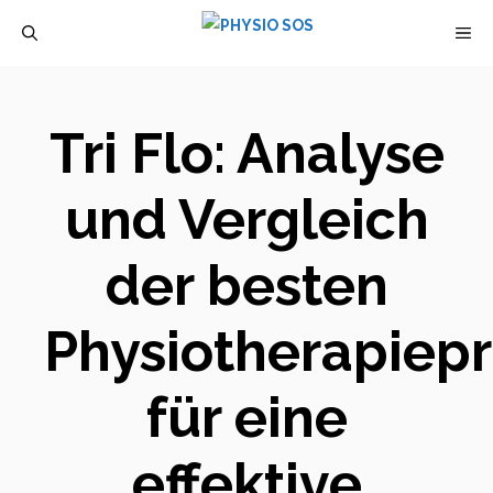
Zum
M
Inhalt
springen
Tri Flo: Analyse
und Vergleich
der besten
Physiotherapiep
für eine
effektive