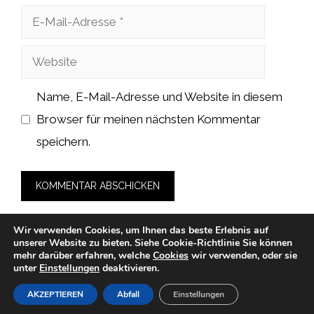
E-
Mail-
Website
Adresse
Name, E-Mail-Adresse und Website in diesem
Browser für meinen nächsten Kommentar
speichern.
Wir verwenden Cookies, um Ihnen das beste Erlebnis auf
unserer Website zu bieten.
Siehe Cookie-Richtlinie
Sie können
mehr darüber erfahren, welche
Cookies
wir verwenden, oder sie
unter
Einstellungen
deaktivieren.
© 2026 cah-fans.de -
Datenschutzerklärung
-
Impressum
-
Cookies
-
Nutzungsbedingungen
AKZEPTIEREN
Abfall
Einstellungen