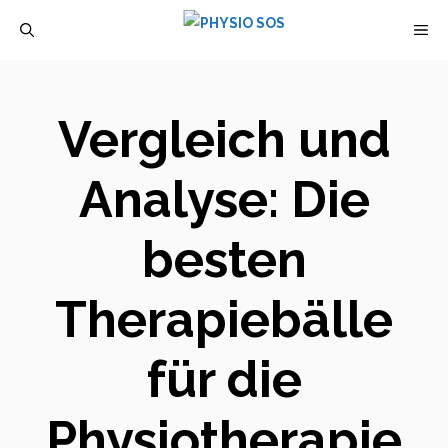
Zum
M
Inhalt
springen
Vergleich und
Analyse: Die
besten
Therapiebälle
für die
Physiotherapie