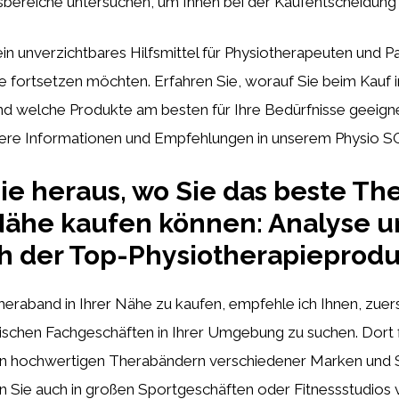
ereiche untersuchen, um Ihnen bei der Kaufentscheidung 
ein unverzichtbares Hilfsmittel für Physiotherapeuten und Pat
e fortsetzen möchten. Erfahren Sie, worauf Sie beim Kauf i
nd welche Produkte am besten für Ihre Bedürfnisse geeigne
itere Informationen und Empfehlungen in unserem Physio S
ie heraus, wo Sie das beste T
 Nähe kaufen können: Analyse 
h der Top-Physiotherapieprodu
raband in Ihrer Nähe zu kaufen, empfehle ich Ihnen, zuers
ischen Fachgeschäften in Ihrer Umgebung zu suchen. Dort f
n hochwertigen Therabändern verschiedener Marken und S
n Sie auch in großen Sportgeschäften oder Fitnessstudios