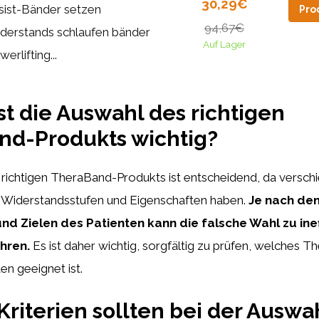
30,29€
sist-Bänder setzen
Pro
94,67€
derstands schlaufen bänder
Auf Lager
erlifting...
t die Auswahl des richtigen
nd-Produkts wichtig?
 richtigen TheraBand-Produkts ist entscheidend, da versc
e Widerstandsstufen und Eigenschaften haben.
Je nach den
nd Zielen des Patienten kann die falsche Wahl zu ine
hren.
Es ist daher wichtig, sorgfältig zu prüfen, welches 
n geeignet ist.
riterien sollten bei der Auswa