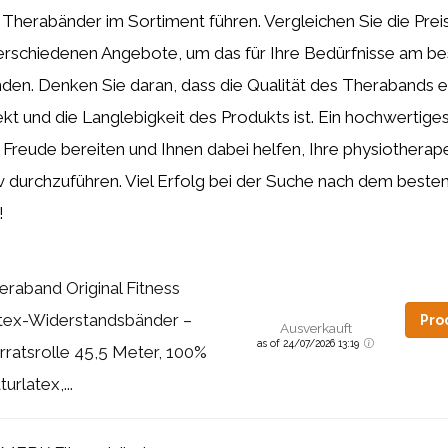
s Therabänder im Sortiment führen. Vergleichen Sie die Prei
verschiedenen Angebote, um das für Ihre Bedürfnisse am b
nden.
Denken Sie daran, dass die Qualität des Therabands e
ekt und die Langlebigkeit des Produkts ist. Ein hochwertig
 Freude bereiten und Ihnen dabei helfen, Ihre physiotherap
v durchzuführen. Viel Erfolg bei der Suche nach dem beste
!
eraband Original Fitness
tex-Widerstandsbänder –
Pro
Ausverkauft
as of 24/07/2026 13:19
rratsrolle 45,5 Meter, 100%
urlatex,...