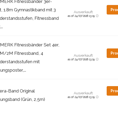
MERK Fitnessbänder 3er-
t, 1.8m Gymnastikband mit 3
Pro
Ausverkauft
as of 24/07/2026 13:19
derstandsstufen, Fitnessband
..
MERK Fitnessbänder Set 4er,
8M/2M Fitnessband, 4
Pro
Ausverkauft
as of 24/07/2026 13:19
derstandsstufen mit
ungsposter,...
era-Band Original
Pro
Ausverkauft
as of 24/07/2026 13:19
ungsband (Grün, 2,5m)