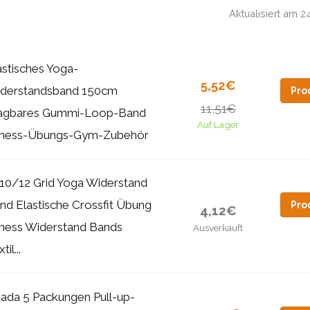
Aktualisiert am 
astisches Yoga-
5,52€
derstandsband 150cm
Pro
11,51€
agbares Gummi-Loop-Band
Auf Lager
tness-Übungs-Gym-Zubehör
10/12 Grid Yoga Widerstand
nd Elastische Crossfit Übung
Pro
4,12€
tness Widerstand Bands
Ausverkauft
til...
xada 5 Packungen Pull-up-