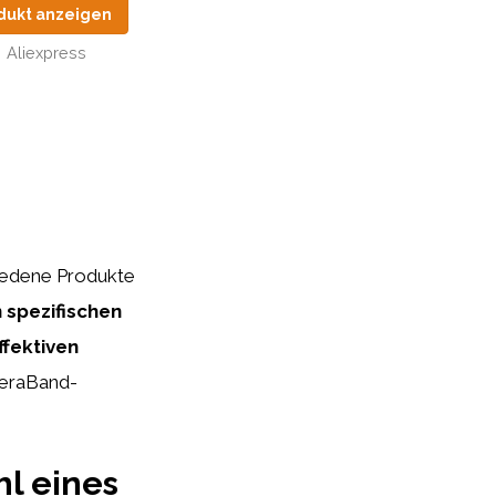
dukt anzeigen
Aliexpress
hiedene Produkte
 spezifischen
ffektiven
TheraBand-
hl eines