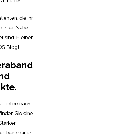
zu helfen.
ienten, die ihr
n Ihrer Nähe
t sind. Bleiben
OS Blog!
heraband
und
kte.
t online nach
inden Sie eine
tärken.
 vorbeischauen,