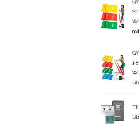
GY
Se
Wi
mit.
GY
1.
Wi
Üb
Th
Üb