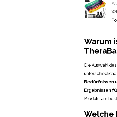
As
Wi
Pow
Warum is
TheraBa
Die Auswahl des
unterschiedlich
Bedürfnissen u
Ergebnissen fü
Produkt am beste
Welche K