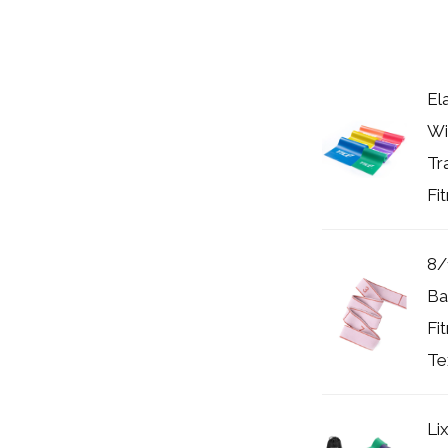
El
Wi
Tr
Fi
8/
Ba
Fi
Tex
Li