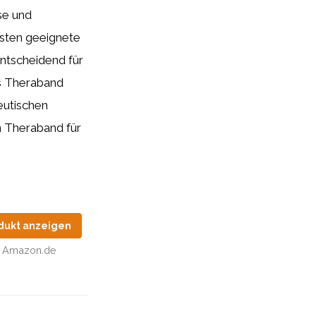
se und
esten geeignete
ntscheidend für
es Theraband
eutischen
n Theraband für
dukt anzeigen
Amazon.de