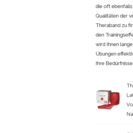
die oft ebenfall
Qualitäten der 
Theraband zu fi
den Trainingseff
wird Ihnen lange
Übungen effekti
Ihre Bedürfnisse
Th
La
Vo
Nat