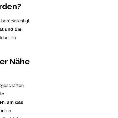
erden?
 berücksichtigt
ät und die
viduellen
er Nähe
rtgeschäften
ie
en, um das
önlich