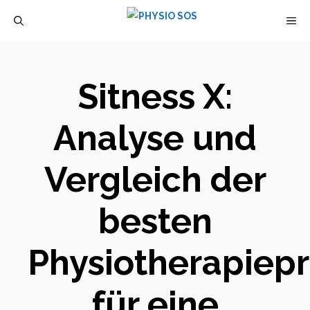
Zum
M
Inhalt
springen
Sitness X:
Analyse und
Vergleich der
besten
Physiotherapiep
für eine