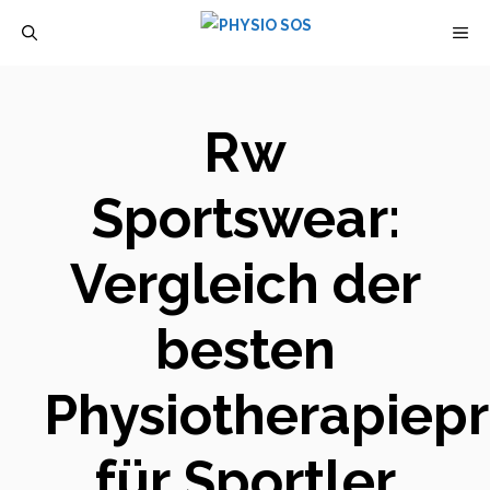
Zum
M
Inhalt
springen
Rw
Sportswear:
Vergleich der
besten
Physiotherapiep
für Sportler