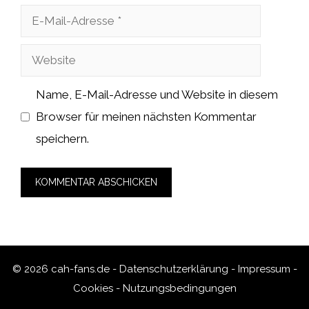
E-
Mail-
Website
Adresse
Name, E-Mail-Adresse und Website in diesem
Browser für meinen nächsten Kommentar
speichern.
© 2026 cah-fans.de -
Datenschutzerklärung
-
Impressum
-
Cookies
-
Nutzungsbedingungen