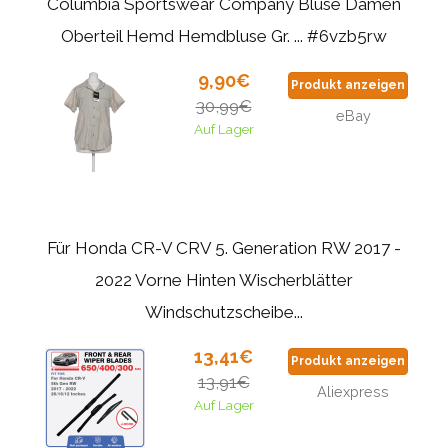
Columbia Sportswear Company Bluse Damen
Oberteil Hemd Hemdbluse Gr. ... #6vzb5rw
9,90€
Produkt anzeigen
30,99€
eBay
Auf Lager
Für Honda CR-V CRV 5. Generation RW 2017 -
2022 Vorne Hinten Wischerblätter
Windschutzscheibe...
13,41€
Produkt anzeigen
13,91€
Aliexpress
Auf Lager