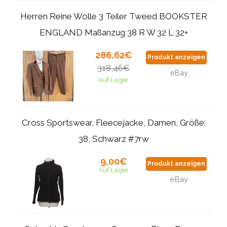
Herren Reine Wolle 3 Teiler Tweed BOOKSTER
ENGLAND Maßanzug 38 R W 32 L 32+
286,62€
Produkt anzeigen
318,46€
eBay
Auf Lager
Cross Sportswear, Fleecejacke, Damen, Größe:
38, Schwarz #7rw
9,00€
Produkt anzeigen
Auf Lager
eBay