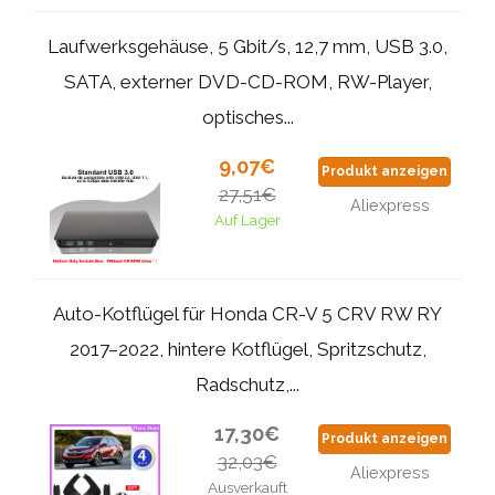
Laufwerksgehäuse, 5 Gbit/s, 12,7 mm, USB 3.0,
SATA, externer DVD-CD-ROM, RW-Player,
optisches...
9,07€
Produkt anzeigen
27,51€
Aliexpress
Auf Lager
Auto-Kotflügel für Honda CR-V 5 CRV RW RY
2017–2022, hintere Kotflügel, Spritzschutz,
Radschutz,...
17,30€
Produkt anzeigen
32,03€
Aliexpress
Ausverkauft