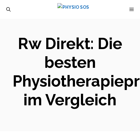
Zum
M
Inhalt
springen
Rw Direkt: Die
besten
Physiotherapiep
im Vergleich