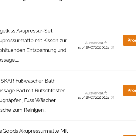
gelkiss Akupressur-Set
upressurmatte mit Kissen zur
Pro
Ausverkauft
as of 28/07/2026 06:24
hltuenden Entspannung und
ssage,...
SKAR Fußwäscher Bath
ssage Pad mit Rutschfesten
Pro
Ausverkauft
as of 28/07/2026 06:24
ugnäpfen, Fuss Wäscher
sche zum Reinigen...
feGoods Akupressurmatte Mit