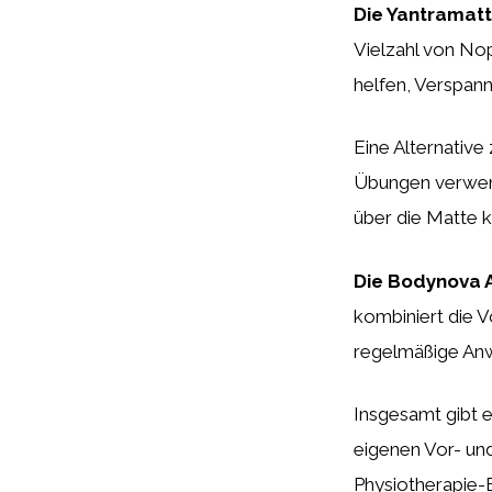
Die Yantramat
Vielzahl von No
helfen, Verspan
Eine Alternative
Übungen verwend
über die Matte 
Die Bodynova 
kombiniert die 
regelmäßige Anw
Insgesamt gibt e
eigenen Vor- und
Physiotherapie-B