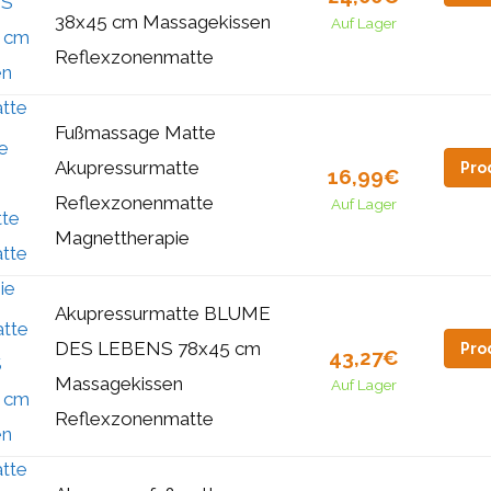
38x45 cm Massagekissen
Auf Lager
Reflexzonenmatte
Fußmassage Matte
Akupressurmatte
Pro
16,99€
Reflexzonenmatte
Auf Lager
Magnettherapie
Akupressurmatte BLUME
DES LEBENS 78x45 cm
Pro
43,27€
Massagekissen
Auf Lager
Reflexzonenmatte