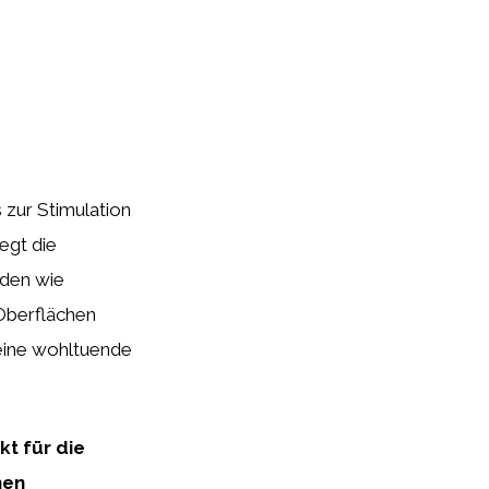
s zur Stimulation
egt die
rden wie
 Oberflächen
eine wohltuende
kt für die
nen