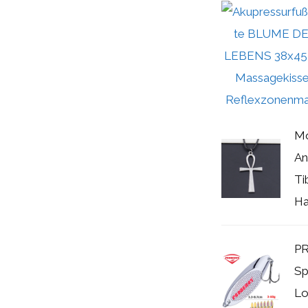
Mo
An
Ti
Ha
PR
Sp
Lo