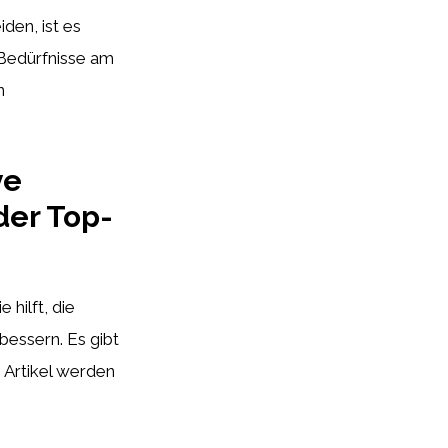
den, ist es
 Bedürfnisse am
n
ve
der Top-
 hilft, die
bessern. Es gibt
 Artikel werden