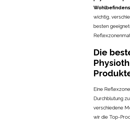
Wohlbefindens
wichtig, verschi
besten geeignete
Reflexzonenmatt
Die best
Physioth
Produkte
Eine Reflexzonenm
Durchblutung zu 
verschiedene Mo
wir die Top-Prod