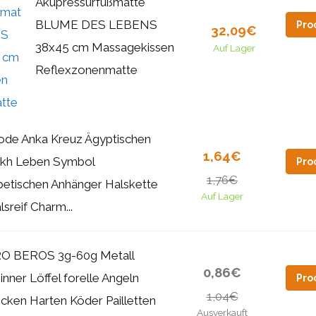
Akupressurfußmatte
BLUME DES LEBENS
Pro
32,09€
38x45 cm Massagekissen
Auf Lager
Reflexzonenmatte
de Anka Kreuz Ägyptischen
1,64€
kh Leben Symbol
Pro
1,76€
betischen Anhänger Halskette
Auf Lager
lsreif Charm...
O BEROS 3g-60g Metall
0,86€
inner Löffel forelle Angeln
Pro
1,04€
cken Harten Köder Pailletten
Ausverkauft