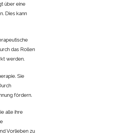
gt über eine
n. Dies kann
herapeutische
urch das Rollen
rkt werden.
erapie. Sie
Durch
nnung fördern.
 alle ihre
re
und Vorlieben zu