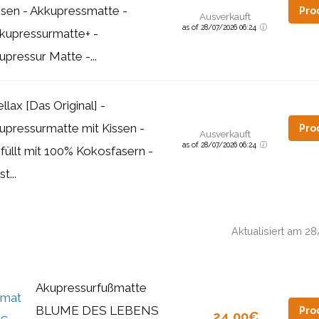
ssen - Akkupressmatte -
Pro
Ausverkauft
as of 28/07/2026 06:24
kupressurmatte+ -
upressur Matte -...
llax [Das Original] -
upressurmatte mit Kissen -
Pro
Ausverkauft
as of 28/07/2026 06:24
füllt mit 100% Kokosfasern -
t...
Aktualisiert am 
Akupressurfußmatte
BLUME DES LEBENS
Pro
24,00€