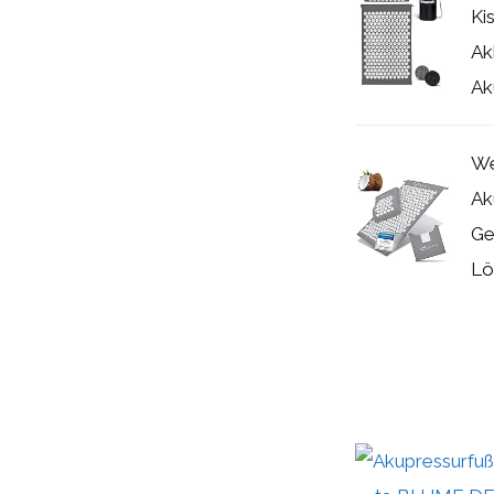
Ki
Ak
Ak
We
Ak
Ge
Lös