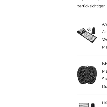
berücksichtigen.
An
Ak
Wo
Ma
BE
Ma
Sa
Du
Li