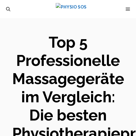
Zum
M
Inhalt
springen
Top 5
Professionelle
Massagegeräte
im Vergleich:
Die besten
Physiotherapiep