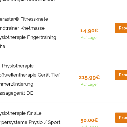
erastar® Fitnessknete
ndtrainer Knetmasse
Pro
14,90€
ysiotherapie Fingertraining
Auf Lager
ha
 Physiotherapie
oßwellentherapie Gerät Tief
Pro
215,99€
hmerzlinderung
Auf Lager
ssagegerät DE
ysiotherapie für alle
Pro
50,00€
rpersysteme Physio / Sport