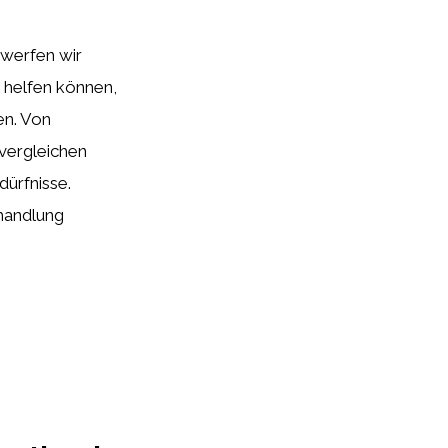
 werfen wir
ei helfen können,
en. Von
 vergleichen
ürfnisse.
ehandlung