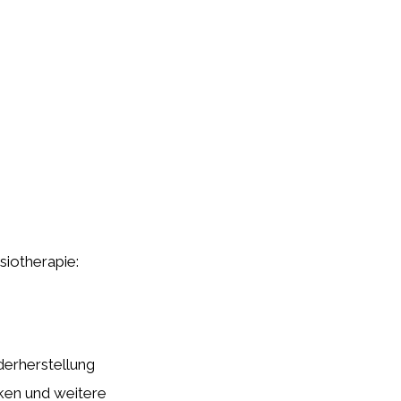
ysiotherapie:
derherstellung
ken und weitere