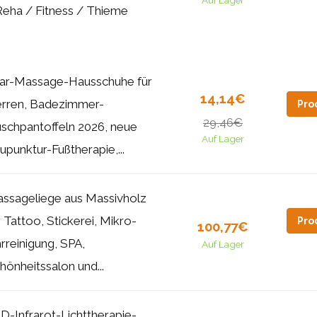
Auf Lager
Reha / Fitness / Thieme
ar-Massage-Hausschuhe für
14,14€
rren, Badezimmer-
Pro
29,46€
schpantoffeln 2026, neue
Auf Lager
upunktur-Fußtherapie,...
ssageliege aus Massivholz
r Tattoo, Stickerei, Mikro-
Pro
100,77€
rreinigung, SPA,
Auf Lager
hönheitssalon und...
D-Infrarot-Lichttherapie-