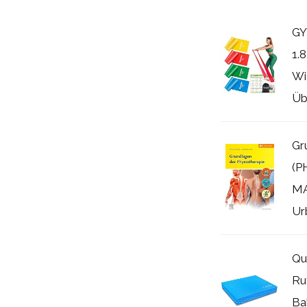
GY
1.
Wi
Üb
Gr
(P
MA
Ur
Qu
Ru
Ba