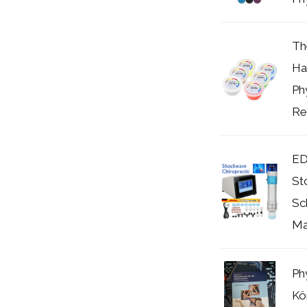
Th
Ha
Ph
Re
ED
St
Sc
Ma
Ph
Kö