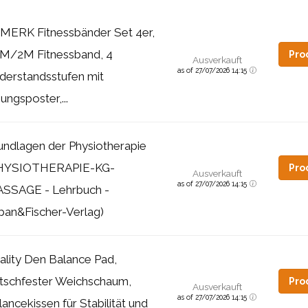
MERK Fitnessbänder Set 4er,
8M/2M Fitnessband, 4
Pro
Ausverkauft
as of 27/07/2026 14:15
derstandsstufen mit
ungsposter,...
undlagen der Physiotherapie
HYSIOTHERAPIE-KG-
Pro
Ausverkauft
as of 27/07/2026 14:15
SSAGE - Lehrbuch -
ban&Fischer-Verlag)
ality Den Balance Pad,
tschfester Weichschaum,
Pro
Ausverkauft
as of 27/07/2026 14:15
lancekissen für Stabilität und