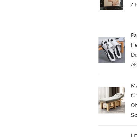
/ 
Pa
He
Du
Ak
Ma
fü
Oh
Sc
LE