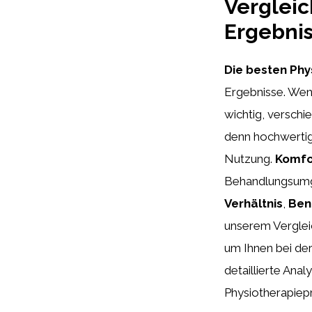
Vergleic
Ergebnis
Die besten Phy
Ergebnisse. Wenn
wichtig, verschi
denn hochwertig
Nutzung.
Komfo
Behandlungsumge
Verhältnis
,
Ben
unserem Verglei
um Ihnen bei der
detaillierte Anal
Physiotherapiepr