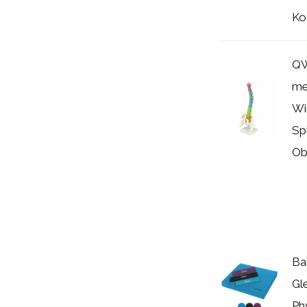
Koo
QW
me
Wi
Sp
Ob
Ba
Gl
Ph