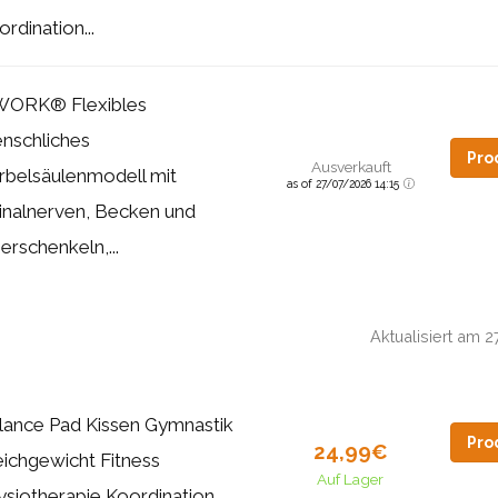
rdination...
ORK® Flexibles
nschliches
Pro
Ausverkauft
rbelsäulenmodell mit
as of 27/07/2026 14:15
inalnerven, Becken und
erschenkeln,...
Aktualisiert am 
lance Pad Kissen Gymnastik
Pro
24,99€
eichgewicht Fitness
Auf Lager
ysiotherapie Koordination