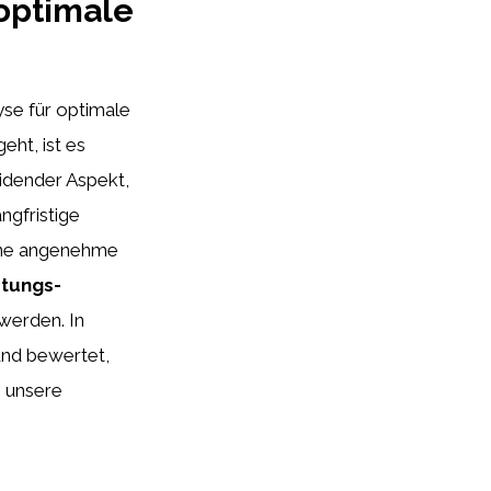
 optimale
lyse für optimale
eht, ist es
eidender Aspekt,
ngfristige
 eine angenehme
stungs-
werden. In
und bewertet,
h unsere