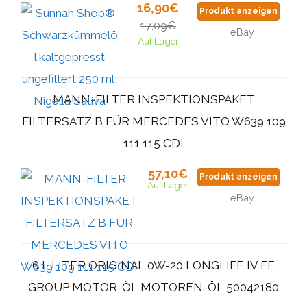
16,90€
Produkt anzeigen
17,09€
eBay
Auf Lager
MANN-FILTER INSPEKTIONSPAKET
FILTERSATZ B FÜR MERCEDES VITO W639 109
111 115 CDI
57,10€
Produkt anzeigen
Auf Lager
eBay
6 L LITER ORIGINAL 0W-20 LONGLIFE IV FE
GROUP MOTOR-ÖL MOTOREN-ÖL 50042180