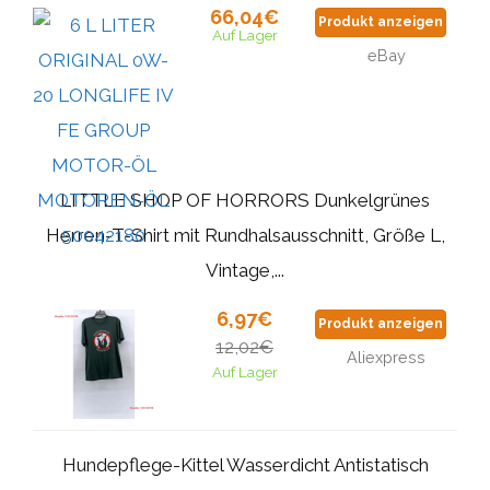
66,04€
Produkt anzeigen
Auf Lager
eBay
LITTLE SHOP OF HORRORS Dunkelgrünes
Herren-T-Shirt mit Rundhalsausschnitt, Größe L,
Vintage,...
6,97€
Produkt anzeigen
12,02€
Aliexpress
Auf Lager
Hundepflege-Kittel Wasserdicht Antistatisch