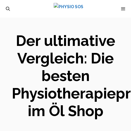
Zum
M
Inhalt
springen
Der ultimative
Vergleich: Die
besten
Physiotherapiep
im Öl Shop