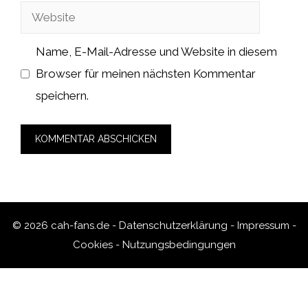
Website
Adresse
Name, E-Mail-Adresse und Website in diesem
Browser für meinen nächsten Kommentar
speichern.
© 2026 cah-fans.de -
Datenschutzerklärung
-
Impressum
-
Cookies
-
Nutzungsbedingungen