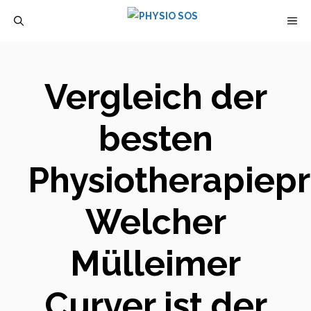
Zum
M
Inhalt
springen
Vergleich der
besten
Physiotherapiep
Welcher
Mülleimer
Curver ist der