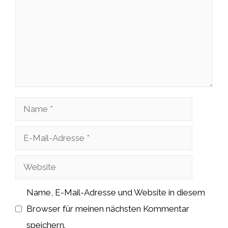
Name
E-
Mail-
Website
Adresse
Name, E-Mail-Adresse und Website in diesem
Browser für meinen nächsten Kommentar
speichern.