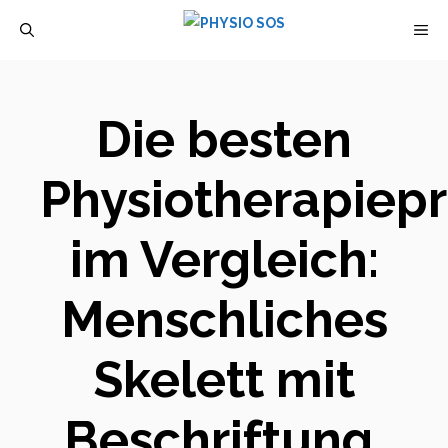
Zum
M
Inhalt
springen
Die besten
Physiotherapiep
im Vergleich:
Menschliches
Skelett mit
Beschriftung.