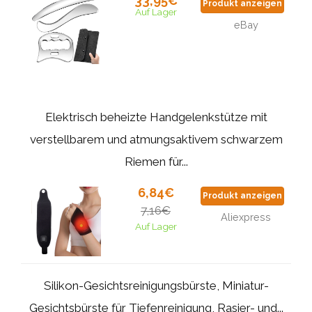
33,95€
Produkt anzeigen
Auf Lager
eBay
Elektrisch beheizte Handgelenkstütze mit
verstellbarem und atmungsaktivem schwarzem
Riemen für...
6,84€
Produkt anzeigen
7,16€
Aliexpress
Auf Lager
Silikon-Gesichtsreinigungsbürste, Miniatur-
Gesichtsbürste für Tiefenreinigung, Rasier- und...