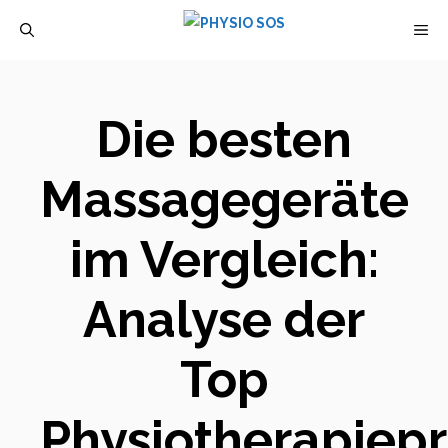
Zum
M
Inhalt
springen
Die besten
Massagegeräte
im Vergleich:
Analyse der
Top
Physiotherapiep