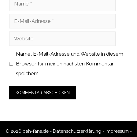
Name
E-
Mail-
Website
Adresse
Name, E-Mail-Adresse und Website in diesem
Browser für meinen nächsten Kommentar
speichern.
© 2026 cah-fans.de -
Datenschutzerklärung
-
Impressum
-