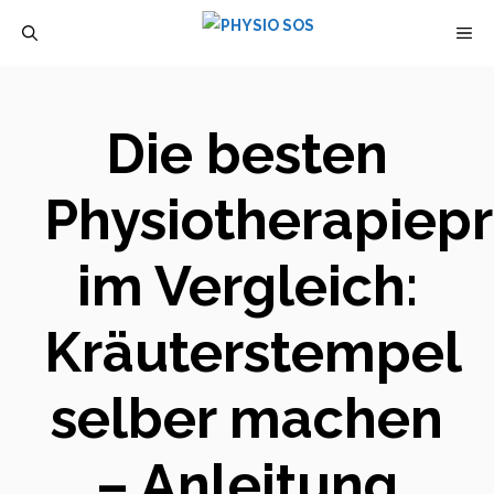
Zum
M
Inhalt
springen
Die besten
Physiotherapiep
im Vergleich:
Kräuterstempel
selber machen
– Anleitung