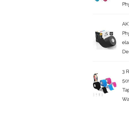
Phy
AK
Phy
ela
Der
3 R
5cm
Ta
Was