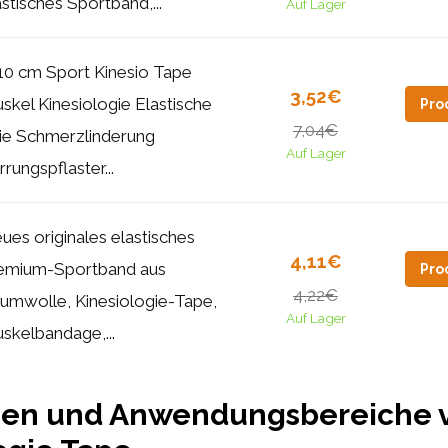
astisches Sportband,...
Auf Lager
10 cm Sport Kinesio Tape
3,52€
skel Kinesiologie Elastische
Pro
7,04€
ie Schmerzlinderung
Auf Lager
rrungspflaster...
ues originales elastisches
4,11€
emium-Sportband aus
Pro
4,22€
umwolle, Kinesiologie-Tape,
Auf Lager
skelbandage,...
nen und Anwendungsbereiche 