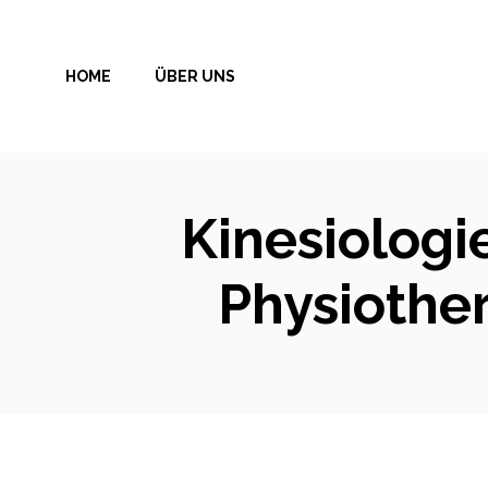
Zum
Inhalt
HOME
ÜBER UNS
springen
Kinesiologi
Physiothe