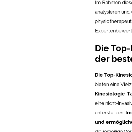
Im Rahmen diese
analysieren und 
physiotherapeuti
Expertenbewert
Die Top-
der best
Die Top-Kinesi
bieten eine Vie
Kinesiologie-T
eine nicht-invas
unterstützen.
Im
und ermöglich
die jeweilige Ve