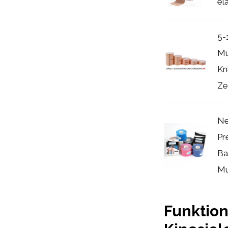
el
5-
Mu
Kn
Ze
Ne
Pr
Ba
Mu
Funktio