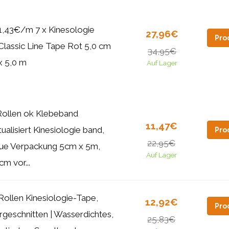
1,43€/m 7 x Kinesologie
27,96€
Pro
Classic Line Tape Rot 5,0 cm
34,95€
x 5,0 m
Auf Lager
Rollen ok Klebeband
11,47€
tualisiert Kinesiologie band,
Pro
22,95€
ue Verpackung 5cm x 5m,
Auf Lager
cm vor...
Rollen Kinesiologie-Tape,
12,92€
Pro
rgeschnitten | Wasserdichtes,
25,83€