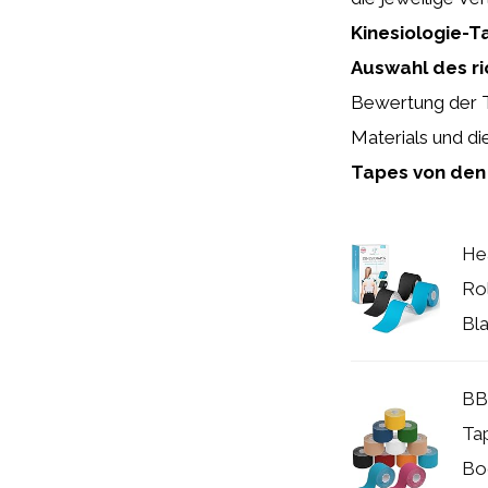
Kinesiologie-T
Auswahl des ri
Bewertung der Ta
Materials und di
Tapes von den 
Hea
Rol
Bla
BB 
Tap
Bo