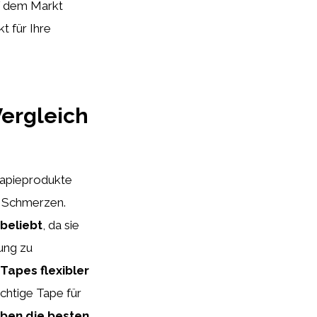
 dem Markt
t für Ihre
Vergleich
rapieprodukte
d Schmerzen.
 beliebt
, da sie
ung zu
Tapes flexibler
richtige Tape für
ben die besten