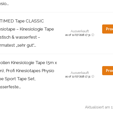
sio...
TIMED Tape CLASSIC
siotape – Kinesiologie Tape
Pro
Ausverkauft
as of 11/07/2026 17:31
stisch & wasserfest –
matest „sehr gut“...
ollen Kinesiologie Tape (5m x
), Profi Kinesiotapes Physio
Pro
Ausverkauft
as of 11/07/2026 17:31
pe Sport Tape Set,
serfeste...
Aktualisiert am 