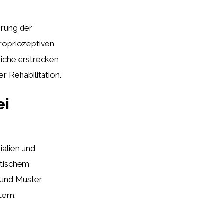
erung der
ropriozeptiven
iche erstrecken
 Rehabilitation.
ei
ialien und
stischem
n und Muster
tern.