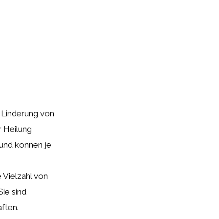
r Linderung von
r Heilung
 und können je
e Vielzahl von
ie sind
aften.