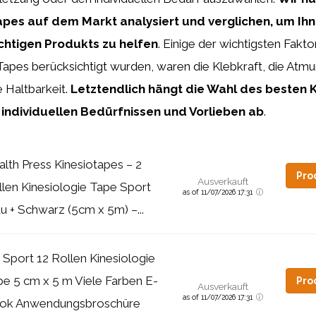
apes auf dem Markt analysiert und verglichen, um Ihn
chtigen Produkts zu helfen
. Einige der wichtigsten Fakto
pes berücksichtigt wurden, waren die Klebkraft, die Atmu
e Haltbarkeit.
Letztendlich hängt die Wahl des besten K
individuellen Bedürfnissen und Vorlieben ab
.
lth Press Kinesiotapes – 2
Pro
Ausverkauft
len Kinesiologie Tape Sport
as of 11/07/2026 17:31
u + Schwarz (5cm x 5m) –...
Sport 12 Rollen Kinesiologie
e 5 cm x 5 m Viele Farben E-
Pro
Ausverkauft
as of 11/07/2026 17:31
ok Anwendungsbroschüre