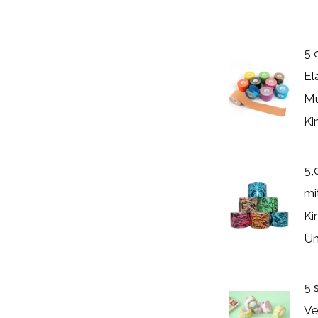
5 
El
Mu
Ki
5,
mi
Ki
Un
5 
Ve