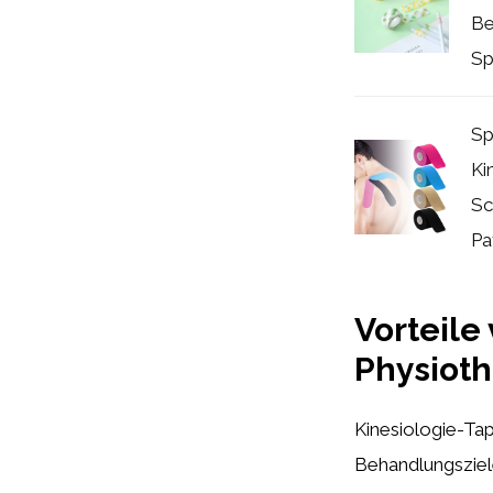
Be
Spi
Sp
Ki
Sc
Pa
Vorteile
Physioth
Kinesiologie-Ta
Behandlungsziele