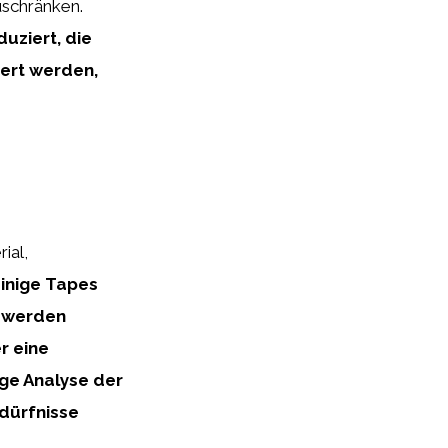
uschränken.
uziert, die
iert werden,
ial,
inige Tapes
n werden
r eine
ge Analyse der
dürfnisse