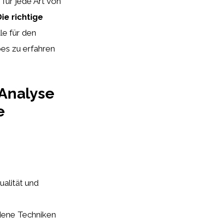
für jede Art von
ie richtige
le für den
pes zu erfahren
 Analyse
e
ualität und
edene Techniken