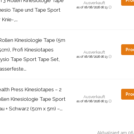
 3 Rollen Kinesiologie Tape
Pro
Ausverkauft
as of 06/08/2026 06:13
nesio Tape und Tape Sport
 Knie-,...
Rollen Kinesiologie Tape (5m
5cm), Profi Kinesiotapes
Pro
Ausverkauft
as of 06/08/2026 06:13
ysio Tape Sport Tape Set,
sserfeste...
alth Press Kinesiotapes – 2
Pro
Ausverkauft
llen Kinesiologie Tape Sport
as of 06/08/2026 06:13
au + Schwarz (5cm x 5m) –...
Aktualisiert am 