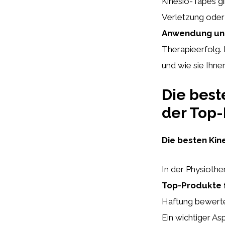
Kinesio-Tapes gi
Verletzung ode
Anwendung und
Therapieerfolg. 
und wie sie Ihne
Die best
der Top-
Die besten Kin
In der Physiother
Top-Produkte f
Haftung bewerte
Ein wichtiger As