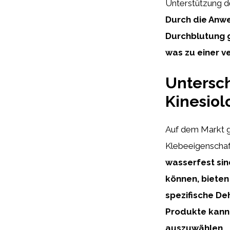
Unterstützung d
Durch die Anwe
Durchblutung g
was zu einer 
Untersc
Kinesiol
Auf dem Markt gi
Klebeeigenschaf
wasserfest si
können, bieten
spezifische De
Produkte kann 
auszuwählen.