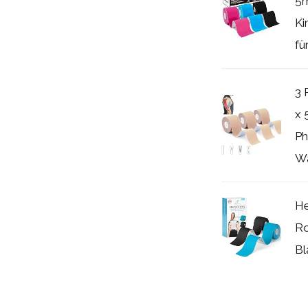
5m
Ki
für
3 
x 
Ph
Wa
He
Ro
Bl