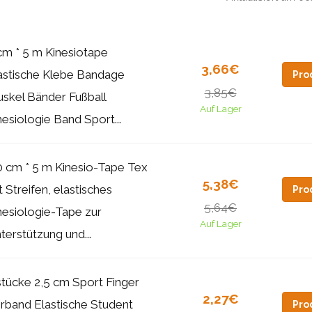
cm * 5 m Kinesiotape
3,66€
astische Klebe Bandage
Pro
3,85€
skel Bänder Fußball
Auf Lager
nesiologie Band Sport...
0 cm * 5 m Kinesio-Tape Tex
5,38€
t Streifen, elastisches
Pro
5,64€
nesiologie-Tape zur
Auf Lager
terstützung und...
stücke 2,5 cm Sport Finger
2,27€
rband Elastische Student
Pro