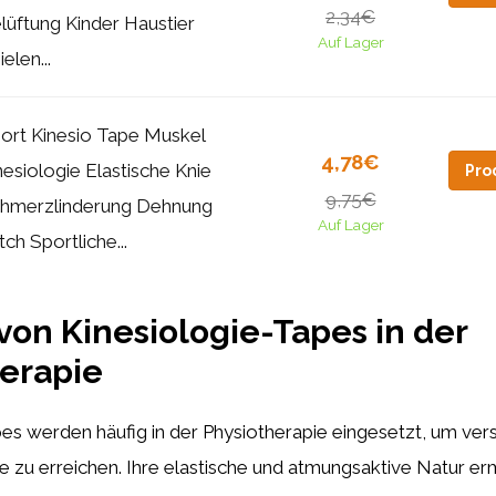
2,34€
lüftung Kinder Haustier
Auf Lager
elen...
ort Kinesio Tape Muskel
4,78€
nesiologie Elastische Knie
Pro
9,75€
hmerzlinderung Dehnung
Auf Lager
tch Sportliche...
 von Kinesiologie-Tapes in der
erapie
pes werden häufig in der Physiotherapie eingesetzt, um ve
 zu erreichen. Ihre elastische und atmungsaktive Natur er