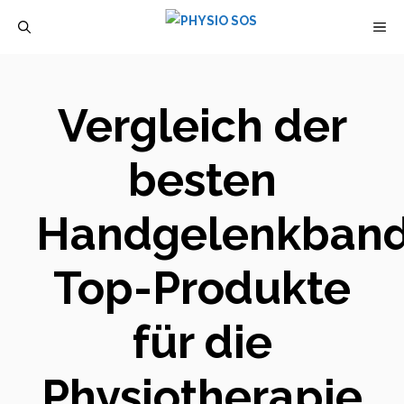
Zum
M
Inhalt
springen
Vergleich der
besten
Handgelenkband
Top-Produkte
für die
Physiotherapie