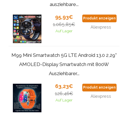
ausziehbare...
95,93€
Produkt anzeigen
1.065,85€
Aliexpress
Auf Lager
M99 Mini Smartwatch 5G LTE Android 13.0 2,29''
AMOLED-Display Smartwatch mit 800W
Ausziehbarer...
63,23€
Produkt anzeigen
126,46€
Aliexpress
Auf Lager