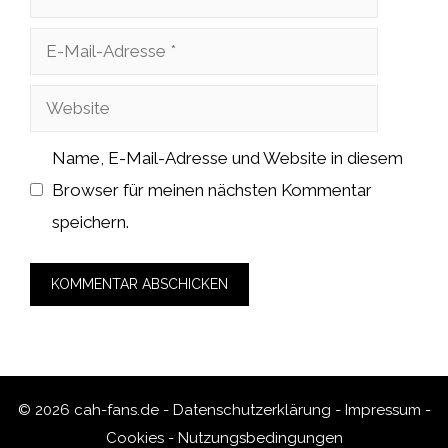
E-
Mail-
Website
Adresse
Name, E-Mail-Adresse und Website in diesem
Browser für meinen nächsten Kommentar
speichern.
© 2026 cah-fans.de -
Datenschutzerklärung
-
Impressum
-
Cookies
-
Nutzungsbedingungen