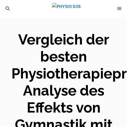
Zum
M
Inhalt
springen
Vergleich der
besten
Physiotherapiep
Analyse des
Effekts von
Gymnastik mit