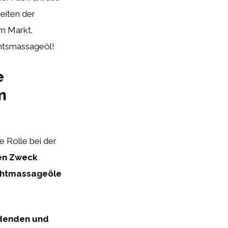
keiten der
m Markt.
chtsmassageöl!
e
m
ge Rolle bei der
sen Zweck
chtmassageöle
ndenden und