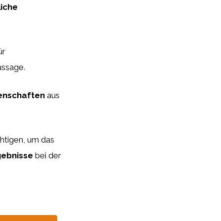
iche
ür
ssage.
genschaften
aus
htigen, um das
gebnisse
bei der