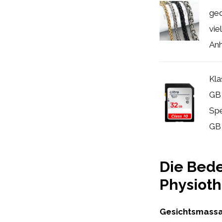
ged
vie
Anh
Kla
GB 
Spe
GB f
Die Bede
Physioth
Gesichtsmassag