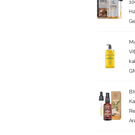
10
Ha
Ge
MA
Vi
ka
GM
BI
Ka
Re
Ant