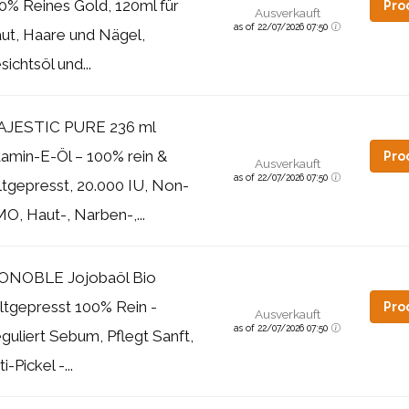
0% Reines Gold, 120ml für
Pro
Ausverkauft
as of 22/07/2026 07:50
ut, Haare und Nägel,
sichtsöl und...
JESTIC PURE 236 ml
tamin-E-Öl – 100% rein &
Pro
Ausverkauft
as of 22/07/2026 07:50
ltgepresst, 20.000 IU, Non-
O, Haut-, Narben-,...
ONOBLE Jojobaöl Bio
ltgepresst 100% Rein -
Pro
Ausverkauft
as of 22/07/2026 07:50
guliert Sebum, Pflegt Sanft,
i-Pickel -...