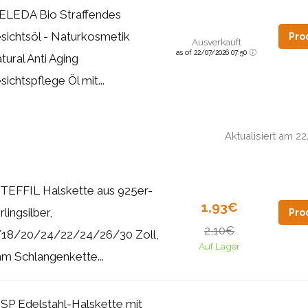
LEDA Bio Straffendes
sichtsöl - Naturkosmetik
Pro
Ausverkauft
as of 22/07/2026 07:50
tural Anti Aging
sichtspflege Öl mit...
Aktualisiert am 
EFFIL Halskette aus 925er-
1,93€
rlingsilber,
Pro
2,10€
/18/20/24/22/24/26/30 Zoll,
Auf Lager
m Schlangenkette...
P Edelstahl-Halskette mit