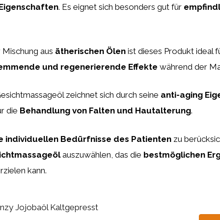
Eigenschaften
. Es eignet sich besonders gut für
empfindl
r Mischung aus
ätherischen Ölen
ist dieses Produkt ideal f
emmende und regenerierende Effekte
während der Ma
esichtmassageöl zeichnet sich durch seine
anti-aging Ei
ür die
Behandlung von Falten und Hautalterung
.
e individuellen Bedürfnisse des Patienten
zu berücksic
ichtmassageöl
auszuwählen, das die
bestmöglichen Er
rzielen kann.
nzy Jojobaöl Kaltgepresst