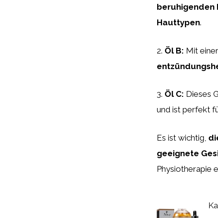
beruhigenden 
Hauttypen
.
2.
Öl B:
Mit eine
entzündungsh
3.
Öl C:
Dieses G
und ist perfekt f
Es ist wichtig,
di
geeignete Ges
Physiotherapie e
Ka