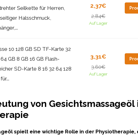
2,37€
rehter Seilkette für Herren,
Pro
2,84€
lseitiger Halsschmuck,
Auf Lager
änger,...
sse 10 128 GB SD TF-Karte 32
3,31€
64 GB 8 GB 16 GB Flash-
Pro
3,60€
icher SD-Karte 8 16 32 64 128
Auf Lager
ür...
utung von Gesichtsmassageöl 
erapie
eöl spielt eine wichtige Rolle in der Physiotherapie,