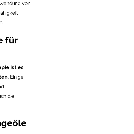
rwendung von
ähigkeit
t.
 für
pie ist es
ten.
Einige
nd
uch die
ageöle