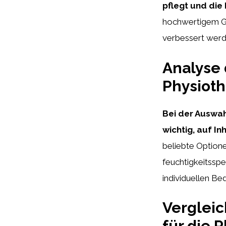
pflegt und die
hochwertigem Ge
verbessert werd
Analyse 
Physiot
Bei der Auswah
wichtig, auf In
beliebte Option
feuchtigkeitssp
individuellen Bed
Verglei
für die 