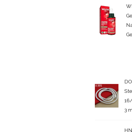
WE
Ge
Na
Ge
DOT
Ste
16
3 m
HNS