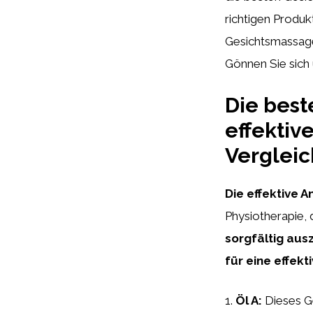
richtigen Produk
Gesichtsmassage
Gönnen Sie sich
Die best
effekti
Vergleic
Die effektive
Physiotherapie, 
sorgfältig au
für eine effek
1.
Öl A:
Dieses Ge