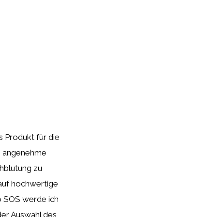
 Produkt für die
ine angenehme
hblutung zu
 auf hochwertige
io SOS werde ich
der Auswahl des