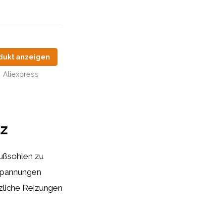
dukt anzeigen
Aliexpress
lz
Fußsohlen zu
rspannungen
zliche Reizungen