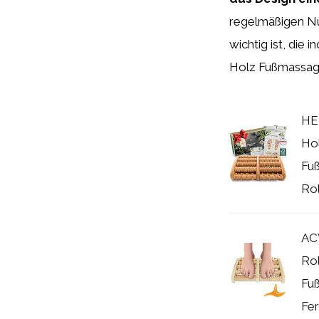
regelmäßigen Nu
wichtig ist, die
Holz Fußmassager
HE
Ho
Fu
Rol
AC
Ro
Fuß
Fer