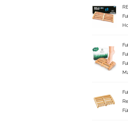
RE
Fu
Ho
Fu
Fu
Fu
Ma
Fu
Re
Fü