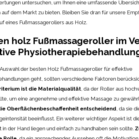
tungen untersuchen, um Ihnen eine umfassende Übersicht
 auf dem Markt zu bieten. Bleiben Sie dran für unsere Em
uf eines Fußmassagerollers aus Holz.
en holz Fußmassageroller im V
ktive Physiotherapiebehandlun
Auswahl der besten Holz Fußmassageroller für effektive
ehandlungen geht, sollten verschiedene Faktoren berücksic
riterium ist die Materialqualität
, da der Roller aus hoc
ollte, um eine angenehme und effektive Massage zu gewährl
die Oberflächenbeschaffenheit entscheidend
, da sie 
eintensität beeinflusst. Ein weiterer wichtiger Aspekt ist d
ut in der Hand liegen und einfach zu handhaben sein sollte.
Z
e Rolle
, da ein ansprechendes Aussehen oft die Motivation