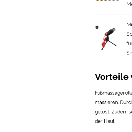
Me
Mi
So
fü
Si
Vorteile
Fußmassagerolle
massieren. Durc
gelöst. Zudem s
der Haut.