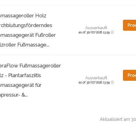
ßmassageroller Holz
rchblutungsförderndes
Pro
Ausverkauft
as of 30/07/2026 13:59
ßmassagegerät Fußroller
zroller Fußmassage...
eraFlow Fußmassageroller
z - Plantarfasziitis
Pro
Ausverkauft
as of 30/07/2026 13:59
ßmassagegerät für
pressur- &...
Aktualisiert am 