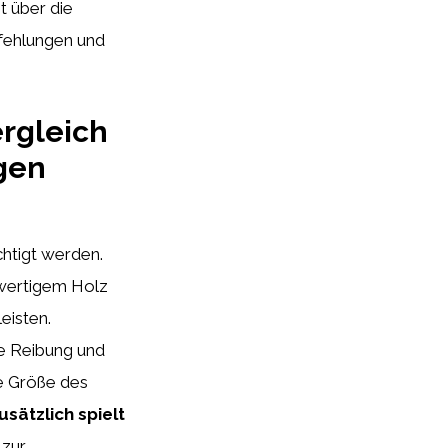
 über die
pfehlungen und
ergleich
gen
htigt werden.
hwertigem Holz
eisten.
die Reibung und
ie Größe des
usätzlich spielt
 zur