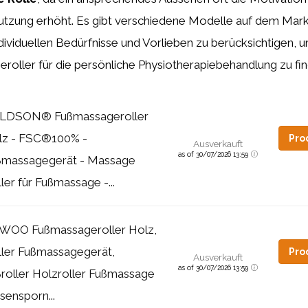
tzung erhöht. Es gibt verschiedene Modelle auf dem Mark
 individuellen Bedürfnisse und Vorlieben zu berücksichtigen,
oller für die persönliche Physiotherapiebehandlung zu fin
LDSON® Fußmassageroller
lz - FSC®100% -
Pro
Ausverkauft
as of 30/07/2026 13:59
ßmassagegerät - Massage
ler für Fußmassage -...
WOO Fußmassageroller Holz,
ller Fußmassagegerät,
Pro
Ausverkauft
as of 30/07/2026 13:59
roller Holzroller Fußmassage
sensporn...