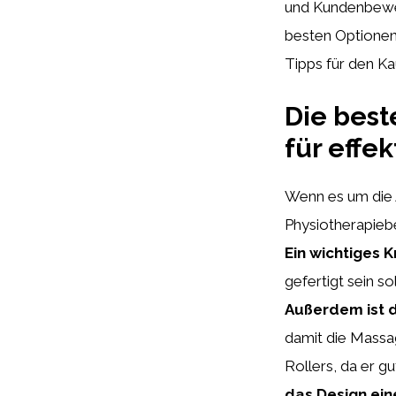
und Kundenbewer
besten Optionen
Tipps für den Ka
Die best
für effe
Wenn es um die 
Physiotherapieb
Ein wichtiges K
gefertigt sein s
Außerdem ist 
damit die Massag
Rollers, da er g
das Design ein