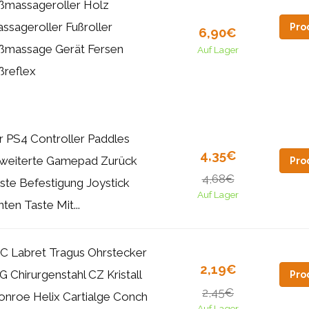
ßmassageroller Holz
ssageroller Fußroller
Pro
6,90€
ßmassage Gerät Fersen
Auf Lager
ßreflex
r PS4 Controller Paddles
4,35€
weiterte Gamepad Zurück
Pro
4,68€
ste Befestigung Joystick
Auf Lager
nten Taste Mit...
C Labret Tragus Ohrstecker
2,19€
G Chirurgenstahl CZ Kristall
Pro
2,45€
nroe Helix Cartialge Conch
Auf Lager