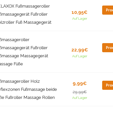
LAXOX Fußmassageroller
Pro
10,95€
ßmassagegerät Fußroller
Auf Lager
lzroller Fuß Massagegerät
ßmassageroller
ßmassagegerät Fußroller
Pro
22,99€
ßmassage Massagegerät
Auf Lager
ssage Füße
ßmassageroller Holz
9,99€
Pro
flexzonen Fußmassage beide
29,99€
ße Fußroller Massage Rollen
Auf Lager