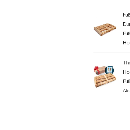
Fu
Du
Fu
Hol
Th
Hol
Fu
Aku