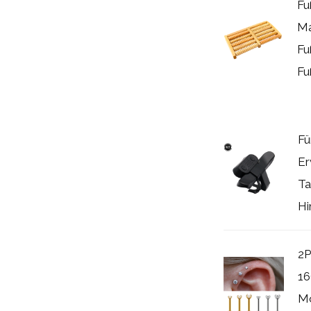
Fu
Ma
Fu
Fu
Fü
Er
Ta
Hi
2P
16
Mo