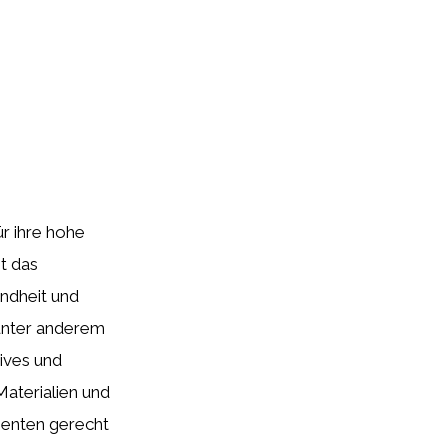
ür ihre hohe
t das
ndheit und
 unter anderem
tives und
aterialien und
ienten gerecht