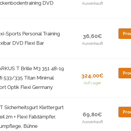
ckenbodentraining DVD
Ausverkauft
xi-Sports Personal Training
Pro
36,60€
exibar DVD Flexi Bar
Ausverkauft
RKUS T Brille M3 351 48-19
Pro
324,00€
i 533/335 Titan Minimal
Auf Lager
ort Optik Flexi Germany
T Sicherheitsgurt Klettergurt
Pro
69,80€
eil 2m + Flexi Falldämpfer,
Ausverkauft
umpflege, Bühne