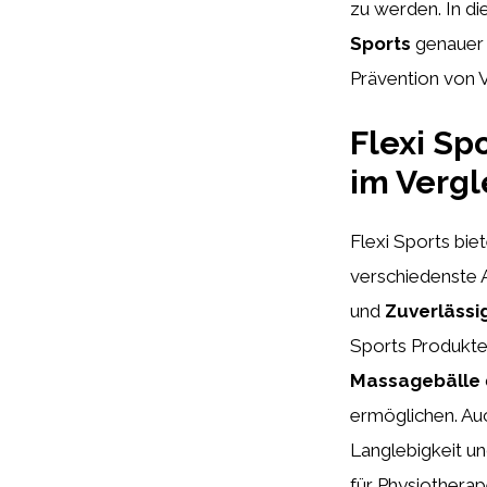
zu werden. In d
Sports
genauer u
Prävention von V
Flexi Sp
im Vergl
Flexi Sports bie
verschiedenste 
und
Zuverlässi
Sports Produkte 
Massagebälle
ermöglichen. Au
Langlebigkeit un
für Physiotherap