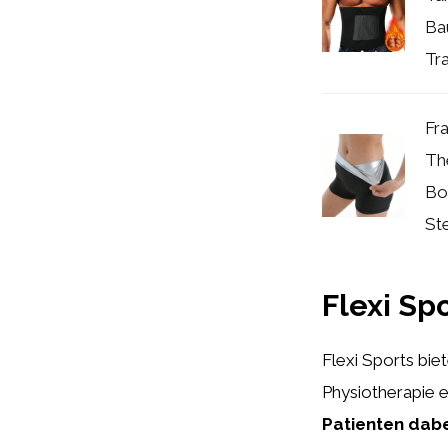
Ba
Tra
Fr
Th
Bo
Ste
Flexi Spo
Flexi Sports bie
Physiotherapie 
Patienten dabe