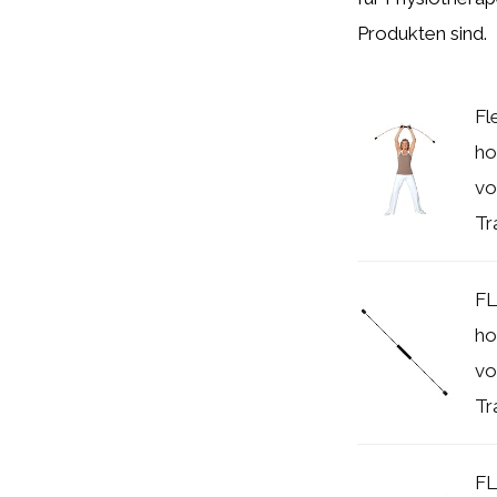
Produkten sind.
Fl
ho
vo
Tr
FL
ho
vo
Tr
FL