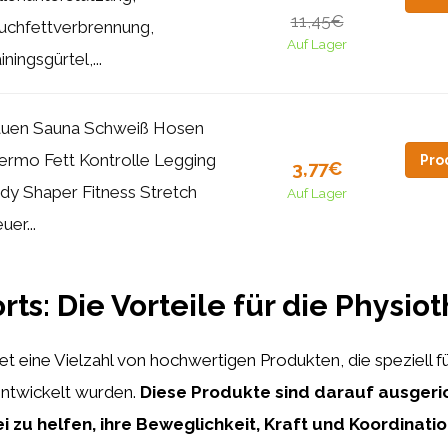
11,45€
uchfettverbrennung,
Auf Lager
iningsgürtel,...
auen Sauna Schweiß Hosen
ermo Fett Kontrolle Legging
Pro
3,77€
dy Shaper Fitness Stretch
Auf Lager
uer...
rts: Die Vorteile für die Physio
tet eine Vielzahl von hochwertigen Produkten, die speziell fü
entwickelt wurden.
Diese Produkte sind darauf ausgeric
i zu helfen, ihre Beweglichkeit, Kraft und Koordinatio