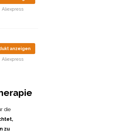
Aliexpress
dukt anzeigen
Aliexpress
therapie
r die
htet,
n zu