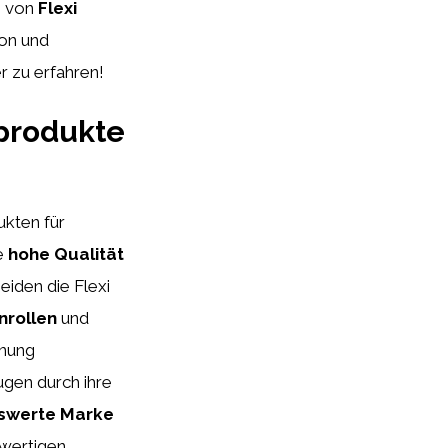
e von
Flexi
ion und
r zu erfahren!
eprodukte
ukten für
e
hohe Qualität
eiden die Flexi
nrollen
und
nnung
gen durch ihre
swerte Marke
hwertigen