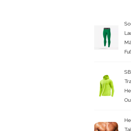
So
La
Mä
Fuß
SB
Tra
He
Ou
He
Tai