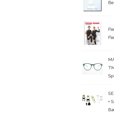
Be
Fle
Fl
MA
TM
Sp
SE
+ S
Ba