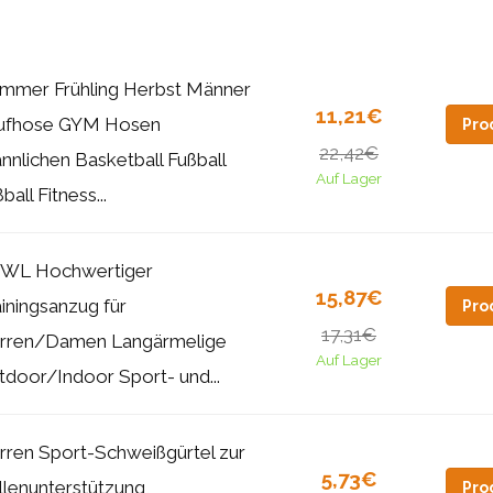
mmer Frühling Herbst Männer
11,21€
ufhose GYM Hosen
Pro
22,42€
nnlichen Basketball Fußball
Auf Lager
ball Fitness...
WL Hochwertiger
15,87€
iningsanzug für
Pro
17,31€
rren/Damen Langärmelige
Auf Lager
tdoor/Indoor Sport- und...
rren Sport-Schweißgürtel zur
5,73€
llenunterstützung,
Pro