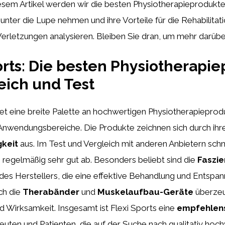
iesem Artikel werden wir die besten Physiotherapieprodukt
nter die Lupe nehmen und ihre Vorteile für die Rehabilitat
erletzungen analysieren. Bleiben Sie dran, um mehr darübe
orts: Die besten Physiotherapi
eich und Test
tet eine breite Palette an hochwertigen Physiotherapieprod
Anwendungsbereiche. Die Produkte zeichnen sich durch ihr
gkeit
aus. Im Test und Vergleich mit anderen Anbietern schn
regelmäßig sehr gut ab. Besonders beliebt sind die
Faszie
des Herstellers, die eine effektive Behandlung und Entspa
ch die
Therabänder
und
Muskelaufbau-Geräte
überzeu
d Wirksamkeit. Insgesamt ist Flexi Sports eine
empfehlen
euten und Patienten, die auf der Suche nach qualitativ hoc