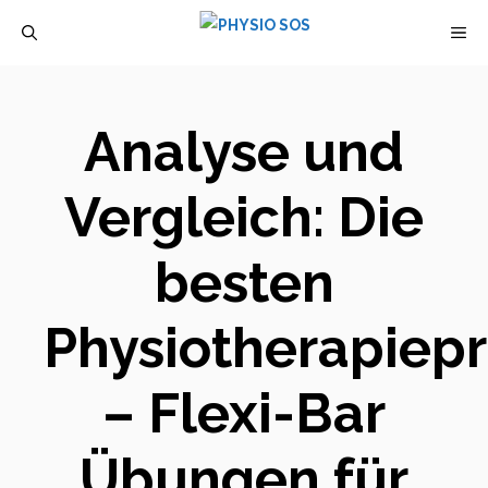
Zum
M
Inhalt
springen
Analyse und
Vergleich: Die
besten
Physiotherapiep
– Flexi-Bar
Übungen für