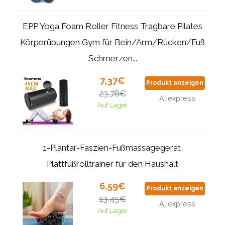
EPP Yoga Foam Roller Fitness Tragbare Pilates
Körperübungen Gym für Bein/Arm/Rücken/Fuß
Schmerzen...
7,37€
Produkt anzeigen
23,78€
Aliexpress
Auf Lager
1-Plantar-Faszien-Fußmassagegerät,
Plattfußrolltrainer für den Haushalt
6,59€
Produkt anzeigen
13,45€
Aliexpress
Auf Lager