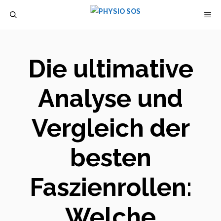
Zum
M
Inhalt
springen
Die ultimative
Analyse und
Vergleich der
besten
Faszienrollen:
Welche