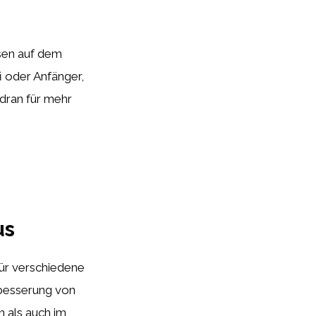
ssen auf dem
i oder Anfänger,
b dran für mehr
us
 für verschiedene
rbesserung von
 als auch im