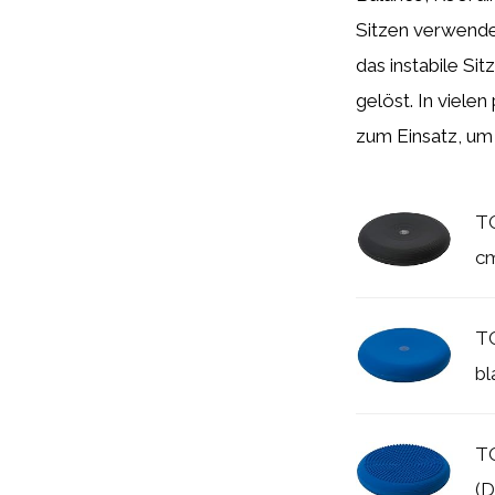
Sitzen verwende
das instabile S
gelöst. In viele
zum Einsatz, um d
TO
cm
TO
bl
TO
(D