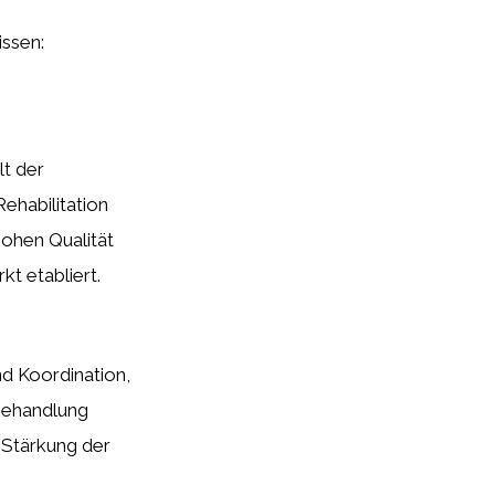
issen:
lt der
Rehabilitation
hohen Qualität
kt etabliert.
nd Koordination,
Behandlung
 Stärkung der