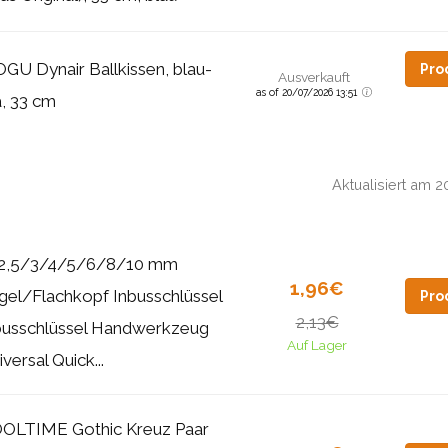
GU Dynair Ballkissen, blau-
Pro
Ausverkauft
as of 20/07/2026 13:51
la, 33 cm
Aktualisiert am 
2,5/3/4/5/6/8/10 mm
1,96€
gel/Flachkopf Inbusschlüssel
Pro
2,13€
busschlüssel Handwerkzeug
Auf Lager
versal Quick...
OLTIME Gothic Kreuz Paar