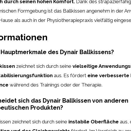
h durch seinen hohen Komfort.
Dank des strapazierfähig
ischen Formgebung ist das Ballkissen angenehm in der 
ause als auch in der Physiotherapiepraxis vielfältig einges
formationen
 Hauptmerkmale des Dynair Ballkissens?
lkissen
zeichnet sich durch seine
vielseitige Anwendungs
tabilisierungsfunktion
aus. Es fördert
eine verbesserte
ance
während des Trainings oder der Therapie.
eidet sich das Dynair Ballkissen von anderen
peutischen Produkten?
issen zeichnet sich durch seine
instabile Oberfläche
aus, 
tion und des Gleichgewichts
fördert. Im Vergleich zu a