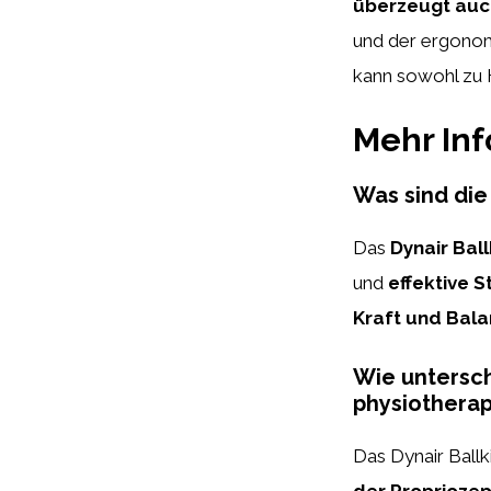
überzeugt auc
und der ergonom
kann sowohl zu H
Mehr In
Was sind die
Das
Dynair Bal
und
effektive S
Kraft und Bal
Wie untersch
physiothera
Das Dynair Ballk
der Propriozep