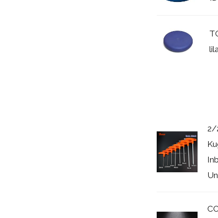
TO
li
2/
Ku
In
Uni
CO