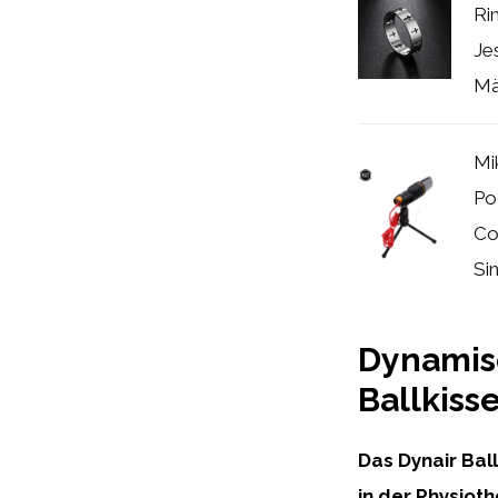
Ri
Je
Mä
Mi
Po
Co
Sin
Dynamisc
Ballkiss
Das Dynair Ball
in der Physiot