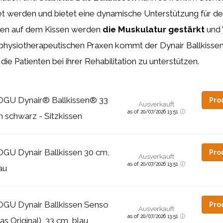
t werden und bietet eine dynamische Unterstützung für d
itzen auf dem Kissen werden
die Muskulatur gestärkt
und 
n physiotherapeutischen Praxen kommt der Dynair Ballkissen
ie Patienten bei ihrer Rehabilitation zu unterstützen.
GU Dynair® Ballkissen® 33
Pro
Ausverkauft
as of 20/07/2026 13:51
 schwarz - Sitzkissen
GU Dynair Ballkissen 30 cm,
Pro
Ausverkauft
as of 20/07/2026 13:51
au
GU Dynair Ballkissen Senso
Pro
Ausverkauft
as of 20/07/2026 13:51
as Original), 33 cm, blau