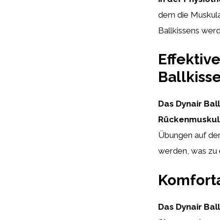
dem die Muskulatu
Ballkissens wer
Effektiv
Ballkiss
Das Dynair Bal
Rückenmuskula
Übungen auf dem
werden, was zu e
Komfort
Das Dynair Ball