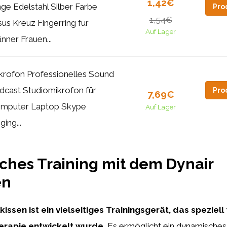
1,42€
nge Edelstahl Silber Farbe
Pro
1,54€
sus Kreuz Fingerring für
Auf Lager
nner Frauen...
krofon Professionelles Sound
dcast Studiomikrofon für
Pro
7,69€
mputer Laptop Skype
Auf Lager
ging...
hes Training mit dem Dynair
en
kissen ist ein vielseitiges Trainingsgerät, das speziell
herapie entwickelt wurde.
Es ermöglicht ein dynamisches 