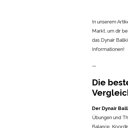
In unserem Artik
Markt, um dir be
das Dynair Ballki
Informationen!
—
Die best
Vergleic
Der Dynair Bal
Übungen und The
Balance, Koordin