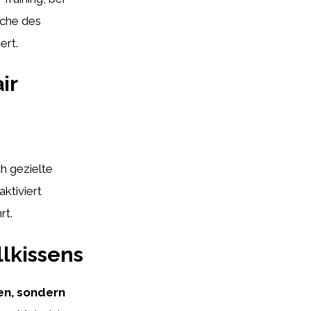
läche des
ert.
ir
h gezielte
ktiviert
rt.
lkissens
ten, sondern