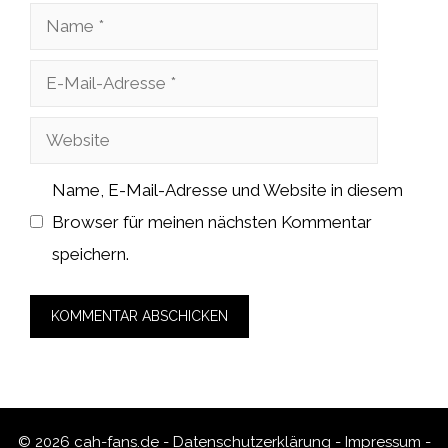
Name
E-
Mail-
Website
Adresse
Name, E-Mail-Adresse und Website in diesem
Browser für meinen nächsten Kommentar
speichern.
© 2026 cah-fans.de -
Datenschutzerklärung
-
Impressum
-