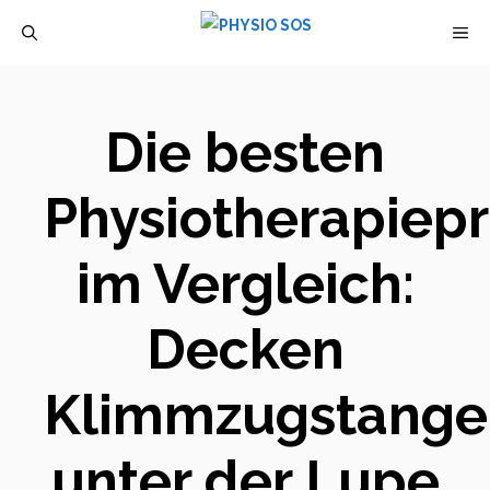
Zum
M
Inhalt
springen
Die besten
Physiotherapiep
im Vergleich:
Decken
Klimmzugstange
unter der Lupe