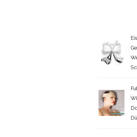
Ei
Ge
We
Sc
Fu
Wi
Do
Dü