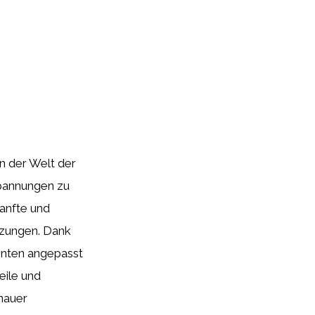
in der Welt der
spannungen zu
sanfte und
tzungen. Dank
ienten angepasst
eile und
nauer