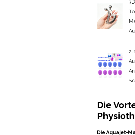
3D
To
Ma
Aug
2-
Au
An
Sc
Die Vort
Physioth
Die Aquajet-Ma