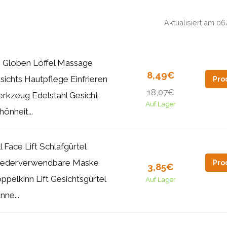
Aktualisiert am 
s Globen Löffel Massage
8,49€
sichts Hautpflege Einfrieren
Pro
18,07€
rkzeug Edelstahl Gesicht
Auf Lager
hönheit...
ll Face Lift Schlafgürtel
ederverwendbare Maske
Pro
3,85€
ppelkinn Lift Gesichtsgürtel
Auf Lager
nne...