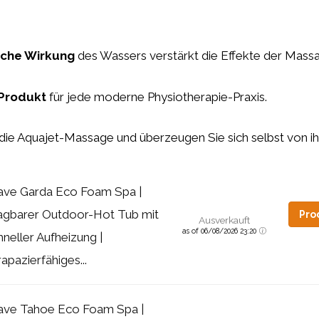
sche Wirkung
des Wassers verstärkt die Effekte der Mass
Produkt
für jede moderne Physiotherapie-Praxis.
 die Aquajet-Massage und überzeugen Sie sich selbst von ih
ve Garda Eco Foam Spa |
agbarer Outdoor-Hot Tub mit
Pro
Ausverkauft
as of 06/08/2026 23:20
hneller Aufheizung |
rapazierfähiges...
ve Tahoe Eco Foam Spa |