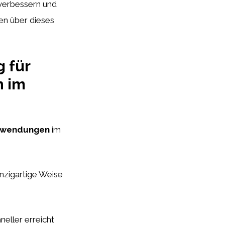
 verbessern und
en über dieses
 für
n im
Anwendungen
im
inzigartige Weise
neller erreicht