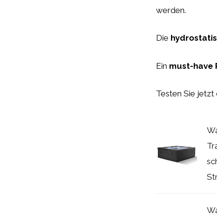
werden.
Die
hydrostati
Ein
must-have 
Testen Sie jetzt
Wa
Tr
sc
St
Wa