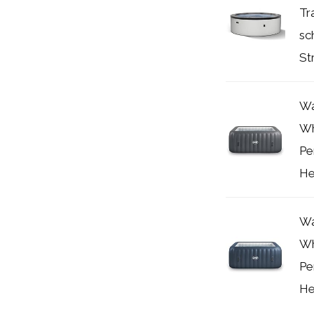
Tr
sc
St
Wa
Wh
Pe
He
Wa
Wh
Pe
He