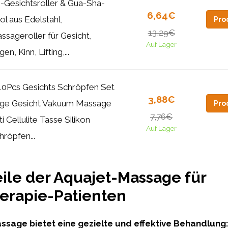
-Gesichtsroller & Gua-Sha-
6,64€
ol aus Edelstahl,
Pro
13,29€
ssageroller für Gesicht,
Auf Lager
en, Kinn, Lifting,...
10Pcs Gesichts Schröpfen Set
3,88€
ge Gesicht Vakuum Massage
Pro
7,76€
ti Cellulite Tasse Silikon
Auf Lager
hröpfen...
eile der Aquajet-Massage für
erapie-Patienten
ssage bietet eine gezielte und effektive Behandlung