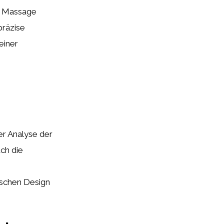
r Massage
präzise
einer
er Analyse der
ch die
ischen Design